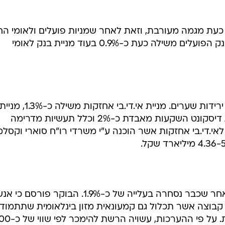
כעת מגמה מעורבת, וזאת לאחר שמניות פועלים ולאומי הח
את המסחר בירידות שערים. מניית בנק הפועלים משילה כעת כ-0.9% בעוד מניית בנק לאומי
במניות קבוצת אי.די.בי נרשמות כעת ירידות שערים. מניית אי.די.בי אחזקות משילה כ-1.3%, מניי
אי.די.בי פיתוח נסוגה בכ-2.3%, מניית דיסקונט השקעות מאבדת כ-2% וכלל תעשיות מדרימה
ווי לאי.די.בי אחזקות אשר הוכנה ע"י משרדי רו"ח סוארי וקסלמ
מניית רבוע כחול מאבדת כ-0.4% לאחר שכבר נסחרה בעלייה של כ-1.9%. הבוקר פורסם כי
ים קבוצה אשר תכלול גם קמעונאית מזון בינלאומית שתתמוד
על רכישת השליטה ברשת הקמעונית. על פי ההערכות, עשו