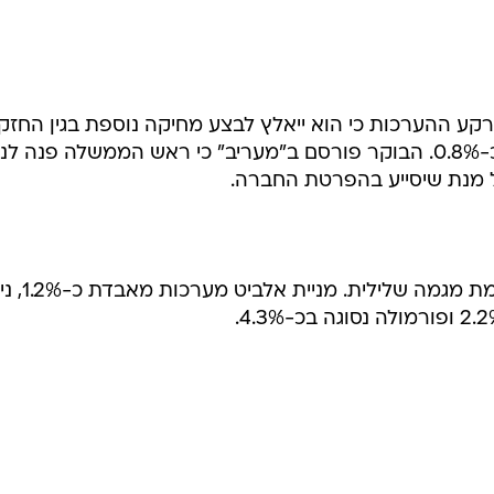
קונצרן כור נסוגה בכ-1.5% על רקע ההערכות כי הוא ייאלץ לבצע מחיקה נוספת בגין החז
במניות אי.סי.איי. מניית בזק מאבדת כ-0.8%. הבוקר פורסם ב"מעריב" כי ראש הממשלה פנה ל
 מנת שיסייע בהפרטת החברה.
בקרב מרבית המניות הדואליות נרשמת מגמה שלילית. מ