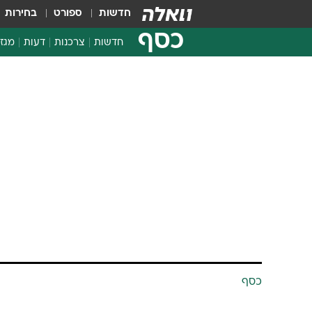
חדשות
ספורט
בחירות
כסף
חדשות
צרכנות
דעות
מגזי
החלטות פיננסיות
בדיקת מוצרים
חדשות מהמדף
השוואת מחירים
צרכנות פיננסית
כסף