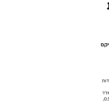
יקס
דות
ופה זו במדד
ת"א 100. הפרסום בדבר אומדן מוקדם לצמיחה שלילית של המשק בשנת 2001, בשיעור של 0.5%,