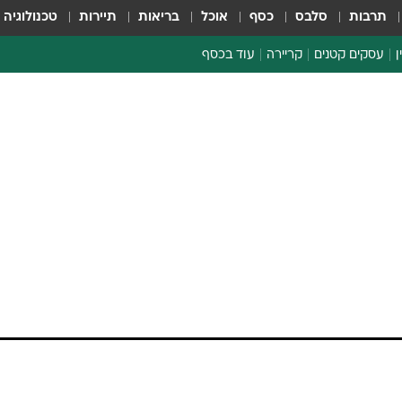
תרבות
סלבס
כסף
אוכל
בריאות
תיירות
טכנולוגיה
ן
עסקים קטנים
קריירה
עוד בכסף
חינוך פיננסי
כסף עולמי
דין וחשבון
קריפטו
הלאונג'
ספורט ביזנס