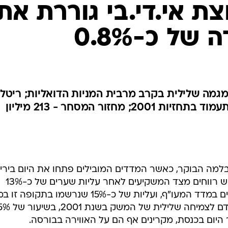
ת אי.די.בי גוררת את
של כ-0.8%
 מגמה שלילית בקרב מרבית המניות הדואליות; ריטל
עולה בכ-0.7% לאחר שנודע כי תעמוד בתחזיות 2001; מחזור המסחר - 213 מיליון
למה הבוקר, כאשר המדדים המובילים פתחו את היום בירי
שערים של עד 0.7%. זאת, בשל מימוש רווחים מצד המשקיעים לאחר עליות שערים של כ-13%
שנרשמו בששת ימי המסחר האחרונים במדד המעו"ף, ועליות של כ-15% שנרשמו בתק
יום בכנסת, מקרינים אף הם על האווירה בבורסה.