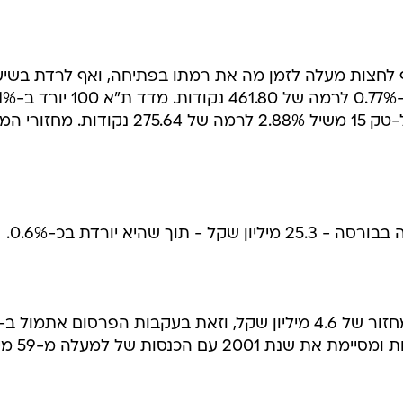
חצות מעלה לזמן מה את רמתו בפתיחה, ואף לרדת בשיע
של כ-1.3%. בשעה זו יורד המעו"ף ב-77%
לרמה של 449.79 נקודות, ומדד התל-טק 15 משיל 2.88% לרמה של 275.64 נקוד
 שהיא יורדת בכ-0.6%.
מניית ריטליקס מטפסת בכ-0.7% במחזור של 4.6 מיליון שקל, וזאת בעקבות הפרסום אתמול ב-
TheMarker לפיו היא עומדת בתחזיות ומ