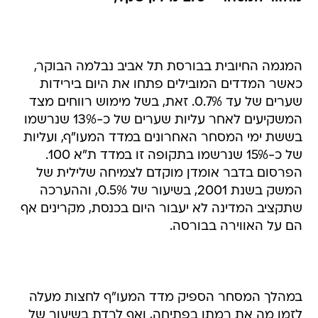
המגמה החיובית בבורסת תל אביב נבלמה הבוקר,
כאשר המדדים המובילים פתחו את היום בירידות
שערים של עד 0.7%. זאת, בשל מימוש רווחים מצד
המשקיעים לאחר עליות שערים של כ-13% שנרשמו
בששת ימי המסחר האחרונים במדד המעו"ף, ועליות
של כ-15% שנרשמו בתקופה זו במדד ת"א 100.
הפרסום בדבר אומדן מוקדם לצמיחה שלילית של
המשק בשנת 2001, בשיעור של 0.5%, וההערכה
שתקציב המדינה לא יעבור היום בכנסת, מקרינים אף
הם על האווירה בבורסה.
במהלך המסחר הספיק מדד המעו"ף לחצות מעלה
לזמן מה את רמתו בפתיחה, ואף לרדת בשיעור של
כ-1.3%. בשעה זו יורד המעו"ף ב-0.77% לרמה של
461.78 נקודות. מדד ת"א 100 יורד ב-1.30% לרמה