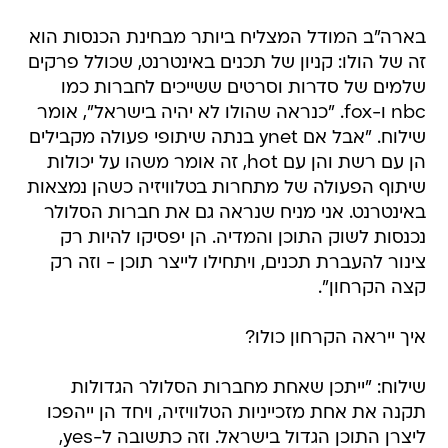
בארה"ב המודל המצליח ביותר מבחינת הכנסות הוא
זה של הולו: קניון של תכנים באינטרנט, שכולל פרקים
שלמים של סדרות וסרטים ששייכים לחברות כמו
nbc ו-fox. "כנראה שהולו לא יהיה בישראל", אומר
שילוח. "אבל אם ynet בנתה שיתופי פעולה מקבילים
הן עם רשת והן עם hot, זה אומר משהו על יכולות
שיתוף הפעולה של מתחרות בטלוויזיה כשהן נמצאות
באינטרנט. אני מניח שנראה גם את חברות הסלולר
נכנסות לשוק התוכן והמדיה. הן יפסיקו להיות רק
צינור להעברת תכנים, ויתחילו לייצר תוכן - וזה רק
קצה הקרחון".
איך ייראה הקרחון כולו?
שילוח: "ייתכן שאחת מחברות הסלולר הגדולות
תקנה את אחת מזכייניות הטלוויזיה, ויחד הן ייהפכו
ליצרן התוכן הגדול בישראל. וזה כתשובה ל-yes,