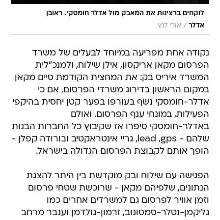
לוקחים ברצינות את המאבק מול אדלר חומסקי. ראובן
/
אדלר
אורי לנץ
נקודה אחת מפריעה במיוחד לבעלים של משרד
הפרסום מקאן אריקסון, אילן שילוח, ולמנכ"לית
המשרד איריס בק: את המחצית הקודמת סיים מקאן
במקום הראשון בדירוג משרדי הפרסום, אם כי
אדלר-חומסקי נשף בעורפו בפער קטן יחסית בהיקפי
הפעילות, במונחי ענף הפרסום. ואולם
באדלר-חומסקי סיפרו אז שקיבוץ כל החברות הבנות
שלהם - lead ,gps, גריי אינטראקטיב ובורודה קפלן -
הופך אותם לקבוצת הפרסום הגדולה בישראל.
הפגישה עם שילוח ובק מוקדשת בין היתר להצגת
הנתונים, שלפיהם מקאן - שרוכשת שטחי פרסום
וזמן אוויר לפרסום גם למשרדים אחרים כמו
גליקמן-נטלר-סמסונוב, זרמון-גולדמן וענבר מרחב