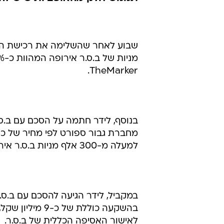
שקל
אלי דניאל
31.12.2001 / 20:12
כך נודע ל-r
תממש חלק מהאופציות שיש לה בב.ס.ר
TheMarker.