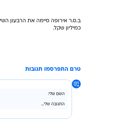
כמ
ב.ס.ר הנדסה לשיעור דומה.
מניית ב.ס.ר אירופה עלתה היום במהלך
כמיליון שקל.