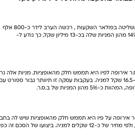
ממניות ב.ס.ר אירופה בכ-13 מיליון
TheMarke; בנוסף, לידר חתמה על הסכם עם ב.ס.ר אירופה לפיו היא
 בהשקעה כוללת של כ-9 מיליון שקל
שבוע לאחר שהשלימה את רכישת השליטה בפולאר השקעות , רכשה הערב לידר כ-800 אלף
מניות של ב.ס.ר אירופה המהוות כ-14% מהון המניות שלה בכ-13 מיליון שקל, כך נודע ל-