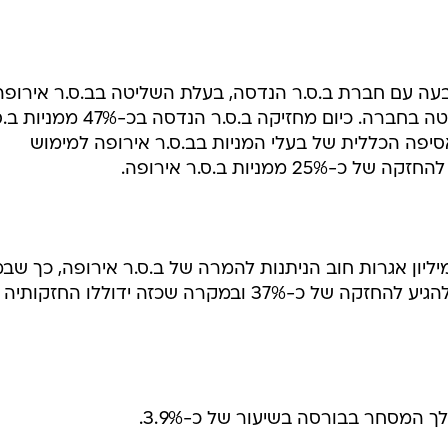
ר אירופה לפיו היא תממש חלק מהאופציות. מניות אלה נר
מחברת גבור ספורט לפי מחיר של כ-16.5 שקל למניה. בעקבות עסקה זו תיוותר גבור ספורט עם
.ר אירופה על פיו היא תממש חלק מהאופציות שיש לה בחב
בהשקעה כוללת של כ-9 מיליון שקל, ולפי מחיר של כ-12 שקלים למניה. ביצועו של הסכם זה 
בעה עם חברת ב.ס.ר הנדסה, בעלת השליטה בב.ס.ר אירופה
אשר על פיו היא תצורף לגרעין השליטה בחברה. כיום מחזיקה ב.ס.ר הנדסה ב
יפה הכללית של בעלי המניות בב.ס.ר אירופה למימוש
 ממניות ב.ס.ר אירופה.