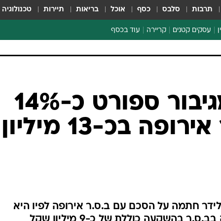
תרבות
סלבס
כסף
אוכל
בריאות
תיירות
טכנולוגיה
ן
עסקים קטנים
קריירה
עוד בכסף
חינוך פיננסי
כסף עולמי
דין וחשבון
קריפטו
הלאונג'
ספורט ביזנס
לידר רכשה מגיבור ספורט כ-14%