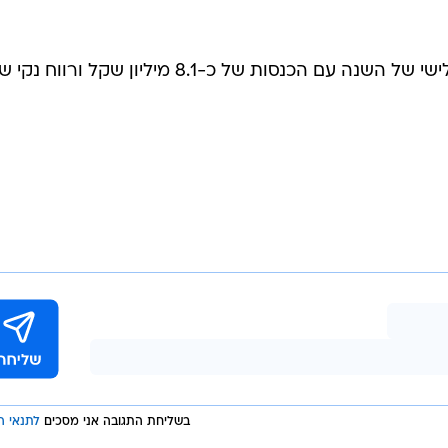
ו כן, לידר עודנה מחזיקה בכ-30 מיליון אגרות חוב הניתנות להמרה של ב.ס.ר אירופה, כך 
והיא תמיר אותן למניות, היא עתידה להגיע להחזקה של כ-37% ובמקרה שכזה ידוללו החזק
 המסחר בבורסה בשיעור של כ-3.9%.
ב.ס.ר אירופה סיימה את הרבעון השלישי של השנה עם הכנסות של כ-8.1 מיליון שקל ורווח נ