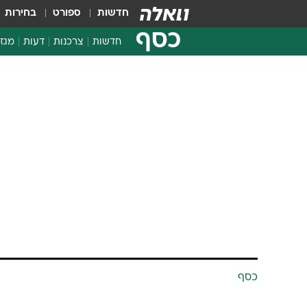
חדשות
ספורט
בחירות
כסף
חדשות
צרכנות
דעות
מגזי
החלטות פיננסיות
בדיקת מוצרים
חדשות מהמדף
השוואת מחירים
צרכנות פיננסית
כסף