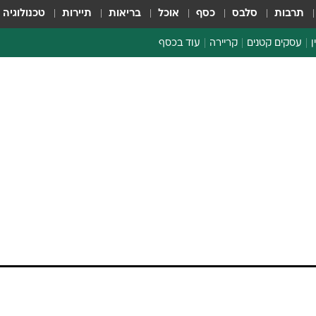
תרבות
סלבס
כסף
אוכל
בריאות
תיירות
טכנולוגיה
ן
עסקים קטנים
קריירה
עוד בכסף
חינוך פיננסי
כסף עולמי
דין וחשבון
קריפטו
הלאונג'
ספורט ביזנס