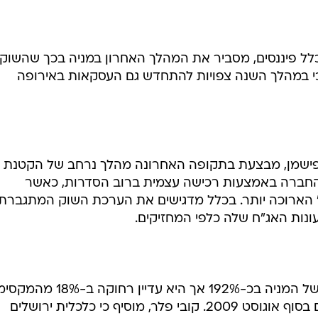
לל פיננסים, מסביר את המהלך האחרון במניה בכך שהשוק
כי במהלך השנה צפויות להתחדש גם העסקאות באירופה
 פישמן, מבצעת בתקופה האחרונה מהלך נרחב של הקטנת
 החברה באמצעות רכישה עצמית ברוב הסדרות, כאשר
 הארוכה יותר. בכלל מדגישים את הערכת השוק המתגברת 
נות האג"ח שלה כלפי המחזיקים.
ב-12 חודשים האחרונים, זינק ערכה של המניה בכ-192% אך היא עדיין רחו
השנתי של 3,305 נקודות אשר נרשם בסוף אוגוסט 2009. קובי פלר, מוסיף כי כלכלית ירושלים