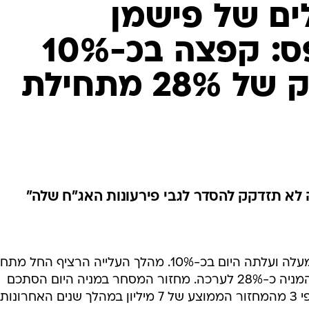
ים של פישמן
ממשיכה לטפס: קפצה בכ-10%
והשלימה זינוק של 28% מתחילת
 לא תזדקק להסדר לגבי פירעונות האג"ח שלה"
מניית ממשיכה במסע הטיפוס כלפי מעלה ועלתה היום בכ-10%. מהלך העלייה הרציף החל
השנה החדשה, כאשר מאז הוסיפה המניה כ-28% לערכה. מחזור המסחר במניה היום הסתכם