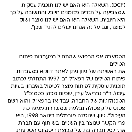
(DCF). השאלה היא האם יש לנו תוכנית עסקית
שמצביעה על תזרים מזומנים חיובי, והתשובה על כך
היא חיובית. השאלה היא האם יש לנו מוצר ושוק
למוצר, וגם על זה אנחנו יכולים להגיד שכן".
הסטארט אפ הרפואי שהתחיל במעבדות פיתוח
הטילים
את ראשיתה של גיוון ניתן לאתר דווקא במעבדות
פיתוח הטילים של רפא"ל. "ב-1997 התחלתי לכתוב
תוכנית עיסקית לפיתוח מוצר לטיפול באיבחון בעיות
עיכול. ד"ר גבריאל עידן, שכיום מכהן כסמנכ"ל
הטכנולוגיות של החברה, עבד אז ברפא"ל, והוא רשם
פטנט על קפסולה נבלעת שמשדרת ממערכת
העיכול". גיוון, שנוסדה פורמלית בינואר 1998, היא
פרי הקשר שנוצר בין השניים, בשיתוף עם חברת
אר.די.סי, חברה בת של קבוצת דיסקונט השקעות,