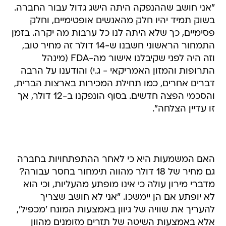
"אני חושב שההנפקה היתה הישג גדול עבור החברה.
בשוק תמיד יהיו חלק מהאנשים אופטימיים, וחלק
פסימיים, כך שלא היתה לנו כל ערבות מה יקרה. בזמן
התמחור הראשוני חשבנו ש-14 דולר זה מחיר טוב,
וזה היה לפני שקיבלנו אישור מה-FDA (מינהל
התרופות והמזון האמריקאי - ג.י) והודענו על הרבה
דברים אחרים, כמו תחילת המכירות בארצות הברית,
והסכמי הפצה חדשים. בסוף הונפקנו ב-12 דולר, אך
זו עדיין הצלחה".
האם המשמעות היא כי לאחר ההתפתחויות בחברה
גם מחיר של 18 דולר מהווה תימחור בחסר עבורה?
מדברי מירון עולה כי אינו מופתע מהעליות, וכי הוא
לא יופתע אם הן יימשכו. "אני לא חושב שצריך
להעריך את שוויה של גיוון באמצעות המונח 'מכפיל',
אלא באמצעות השיטה של תזרים מזומנים מהוון