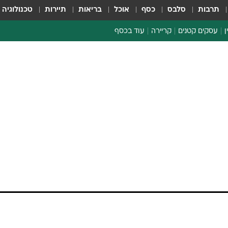
תרבות
סלבס
כסף
אוכל
בריאות
תיירות
טכנולוגיה
ן
עסקים קטנים
קריירה
עוד בכסף
חינוך פיננסי
כסף עולמי
דין וחשבון
קריפטו
הלאונג'
ספורט ביזנס