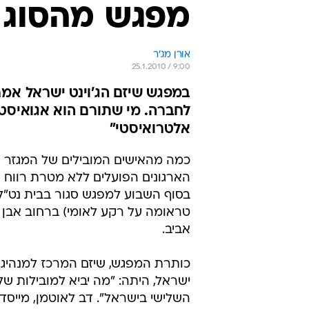
מפגש מהסוג 
אורן מג'ר
25.1.2010 / 9:00
במפגש שיזם הג'וינט ישראל אמר
לחברה. מי שתורם הוא אגואיסט, 
אלטרואיסטי"
כמה מהאישים המובילים של המגזר ה
הארגונים הפועלים ללא מטרת רווח -
בסוף השבוע למפגש סגור בבית נט"ל 
טראומה על רקע לאומי) ברחוב אבן ג
אביב.
כותרת המפגש, שיזם המרכז למנהיגות
ישראל, היתה: "מה יביא למובילות של
השלישי בישראל". דב לאוטמן, מייסד