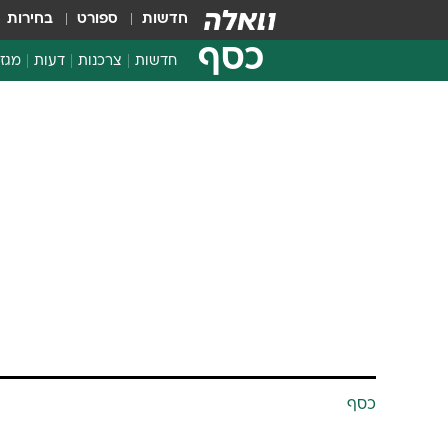
חדשות
ספורט
בחירות
כסף
חדשות
צרכנות
דעות
מגזי
החלטות פיננסיות
בדיקת מוצרים
חדשות מהמדף
השוואת מחירים
צרכנות פיננסית
כסף