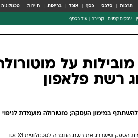
תרבות
סלבס
כסף
אוכל
בריאות
תיירות
טכנולוגיה
ן
עסקים קטנים
קריירה
עוד בכסף
חינוך פיננסי
כסף עולמי
דין וחשבון
קריפטו
 מובילות על מוטורולה
הלאונג'
ג רשת פלאפון
ספורט ביזנס
השתתף במימון העסקה; מוטורולה מועמדת לניפוי
במכרז שעורכת חברת פלאפון לבחירת הספק שישדרג את רשת החברה לטכנולוגיית X1 זכו