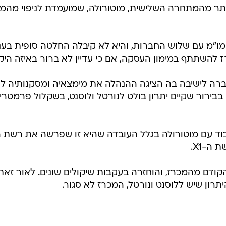
יותר מהמתחרה השלישית, מוטורולה, שמועמדת לניפוי מהמכ
ו"מ עם שלוש החברות, והיא לא קיבלה החלטה סופית בעניי
להשתתף במימון העסקה, אם כי עדיין לא ברור באיזה היק
רה לישיבה בה הציגה ההנהלה את מימצאיה ומסקנותיה לג
ירור שקיים יתרון בולט לנורטל ולוסנט, בשקלול פרמטרי
בוד עם מוטורולה בגלל העובדה שהיא זו שפרשה את רשת 
הקודם מהמכרז, והוחזרה בעקבות שיקולים שונים. לאור זאת
רון שיש ללוסנט ונורטל, המכרז לא סגור.