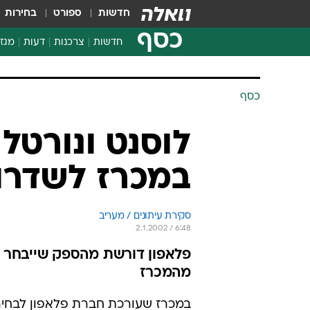
חדשות
ספורט
בחירות
כסף
חדשות
צרכנות
דעות
מגזי
החלטות פיננסיות
בדיקת מוצרים
כסף
חדשות מהמדף
השוואת מחירים
לוסנט ונורטל
צרכנות פיננסית
במכרז לשדרו
סקירת עיתונים / מעריב
2.1.2002 / 6:48
פלאפון דורשת מהספק שייבחר ל
מהמכרז