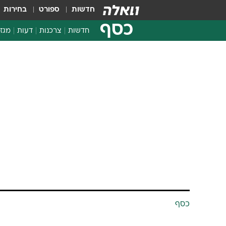
חדשות
ספורט
בחירות
כסף
חדשות
צרכנות
דעות
מגזי
החלטות פיננסיות
בדיקת מוצרים
חדשות מהמדף
השוואת מחירים
צרכנות פיננסית
כסף