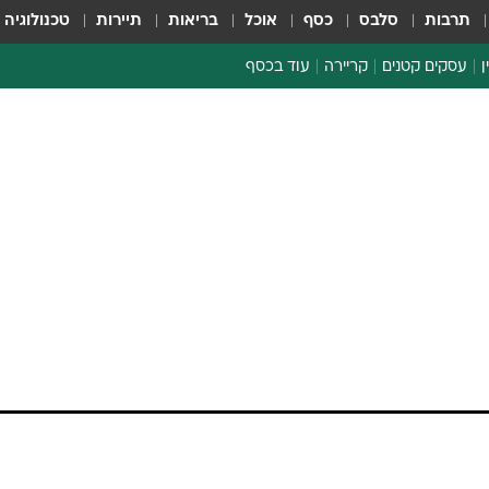
תרבות
סלבס
כסף
אוכל
בריאות
תיירות
טכנולוגיה
ן
עסקים קטנים
קריירה
עוד בכסף
חינוך פיננסי
כסף עולמי
דין וחשבון
קריפטו
הלאונג'
ספורט ביזנס