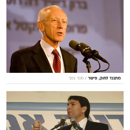
/
מתנגד לחוק. פישר
מגד גוזני