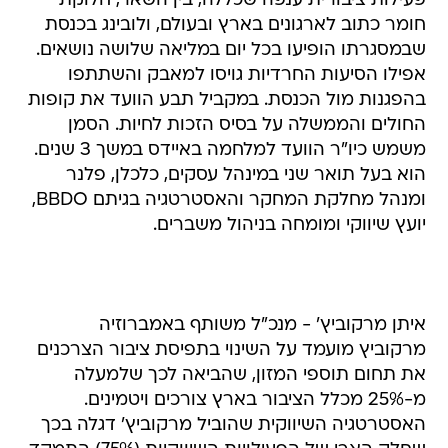
פעילות ציבורית ענפה שכללה, בין השאר, חלוקת
חומר כתוב לארגונים בארץ ובעולם, ולובינג בכנסת
שבמסגרתו הופיעו בכל יום במליאה שלושה נושאים.
אפילו הסיעות החרדיות גויסו למאבק והשתתפו
בהפגנות מול הכנסת. במקביל תבע הוועד את קופות
החולים והממשלה על בסיס הזכות לחיות. הסמן
משמש כיו"ר הוועד למלחמה באיידס במשך 3 שנים.
הוא בעל תואר שני במינהל עסקים, כלכלן, פלנר
ומנהל מחלקת המחקר והאסטרטגיה בגיתם BBDO,
יועץ שיווקי ומומחה בניהול משברים.
איתן מרקוביץ' - מנכ"ל משותף באמברוזיה
מרקוביץ מועמד על השינוי בתפיסת ציבור הצרכנים
את תחום תוספי המזון, שהביאה לכך שלמעלה
מ-25% מכלל הציבור בארץ צורכים ויטמינים.
האסטרטגיה השיווקית שהוביל מרקוביץ' דגלה בכך