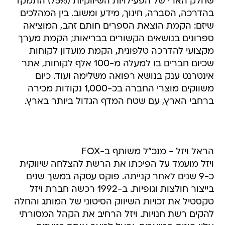
שחלק הארי של הפעילויות השיווקיות (75%) התמקד
בהדרכה, הסברה, חינוך, מידע ומשוב. בין המהלכים
שיזם: הקמת הוצאת הספרים חותם זהב, המוציאה
ספרונים בנושאים הקשורים בבריאות; הקמת מערך
מקצועי להדרכה טלפונית, הקמת מועדון לקוחות
שכיום חברים בו למעלה מ-100 אלף לקוחות, אתר
אינטרנט ענק בנושא רפואה משלימה ועוד. כיום
משווקים מוצרי החברה בכ-1,000 נקודות מכירה
ברחבי הארץ, עם שטח המדף הגדול ביותר בארץ.
הראל ויזל - מנכ"ל משותף ב-FOX
ויזל מועמד על הפיכתו את הרשת להצלחה שיווקית
כ-9 שנים לאחר קנייתה. פוקס עסקה במשך שנים
בייצור חולצות וגופיות. ב-1992 רכשה חברת ויזל
טקסטיל את זכויות השיווק הסיטוני של המותג והחלה
להקים רשת חנויות. ויזל הרחיב את הקהל המסורתי