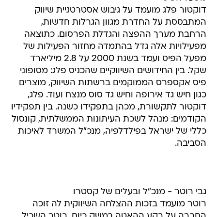
דוקטור פלג מועמד על גיבוש אסטרטגיית שיווק
המתבססת על החדרת מגוון הגרלות חדשות,
הרחבת מערך ההפצה והגדלת הפרסום. כתוצאה
מפעילויות אלה גדל בהתמדה מחזור הפעילות של
מפעל הפיס ועמד בשנת 2000 על 2.8 מיליארד
שקל. בין החידושים השיווקיים שהכניס פלג: מסופוני
פיס אקספרס הממוקמים ברשתות השיווק, מוצרים
כגון חיש גד אירופה וחיש גד סוס מנצח ועוד. פלג,
דוקטור לתקשורת, מכהן בתפקידו כשנה. בין תפקידיו
הקודמים: מנהל לשכת העיתונות הממשלתית, קונסול
כללי של ישראל בפילדלפיה, מנכ"ל המשרד לאיכות
הסביבה.
גבי רוטר - מנכ"ל ובעלים של קסטרו
רוטר מועמד בזכות ההצלחה השיווקית לה זוכה
החברה על רקע ההאטה במשק כיום. רוטר השכיל