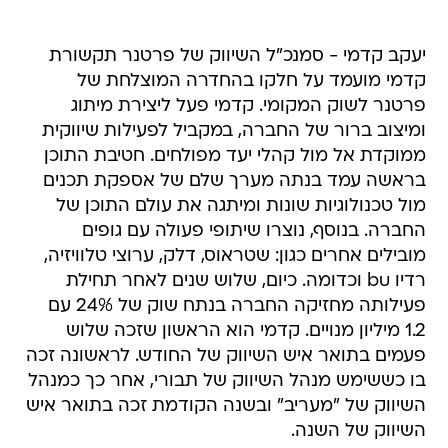
יעקב קדמי - סמנכ"ל השיווק של פרטנר תקשורת
קדמי מועמד על חלקו בהחדרה המוצלחת של
פרטנר לשוק המקומי. קדמי פעל ליצירת מיתוג
ומיצוב ברור של החברה, במקביל לפעילות שיווקית
ממוקדת אל מול קהלי יעד מפולחים. חטיבת התוכן
בראשה עמד בנתה מערך שלם של אספקת תכנים
מול טכנולוגיות שונות ומיתגה את עולם התוכן של
החברה. בנוסף, נוצרו שיתופי פעולה עם גופים
מובילים אחרים כגון: שטראוס, דלק, ערוצי טלוויזיה,
רדיו bu וכדומה. כיום, שלוש שנים לאחר תחילת
פעילותה מחזיקה החברה בנתח שוק של 24% עם
1.2 מיליון מנויים. קדמי הוא הראשון שזכה שלוש
פעמים בתואר איש השיווק של החודש. לראשונה זכה
בו כששימש מנהל השיווק של תבורי, אחר כך כמנהל
השיווק של "מעריב" ובשנה הקודמת זכה בתואר איש
השיווק של השנה.