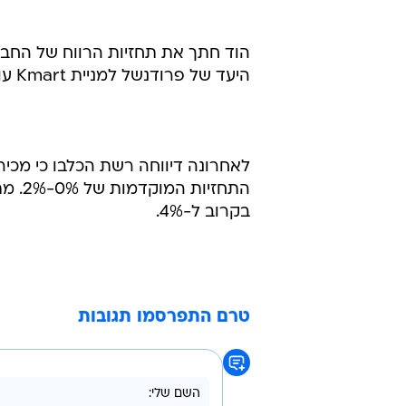
היעד של פרודנשל למניית Kmart עומד עתה על 4 דולר (המנייה נסחרת כעת קרוב ל-4.7 דולר).
לאחרונה דיווחה רשת הכלבו כי מכירו
בקרוב ל-4%.
טרם התפרסמו תגובות