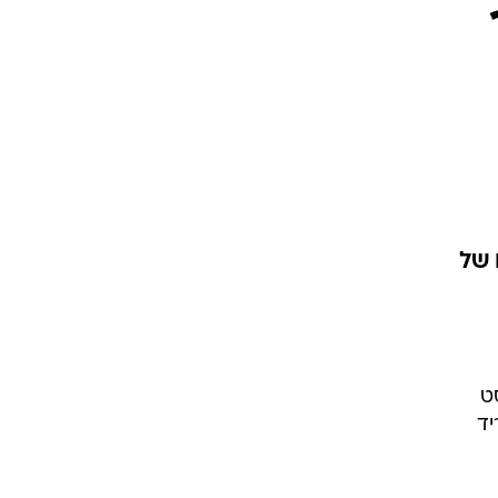
ר
 של
שאנליסט
יד