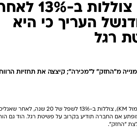
מניות Kmart צוללות ב-13% לאח
נשל העריך כי היא
ת רגל
נייה מ"החזק" ל"מכירה"; קיצצה את תחזיות הרווח
מניות רשת חנויות הכלבו Kmart (סימול KM), צוללות ב-13% לשפל של 20 שנה, לאחר 
ה מופתע אם החברה תודיע בקרוב על פשיטת רגל. הוד גם הור
צת "החזק".