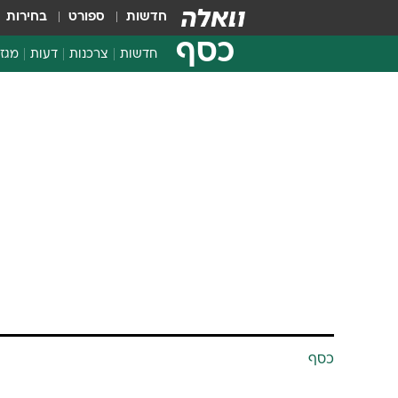
חדשות
ספורט
בחירות
כסף
חדשות
צרכנות
דעות
מגזי
החלטות פיננסיות
בדיקת מוצרים
חדשות מהמדף
השוואת מחירים
צרכנות פיננסית
כסף