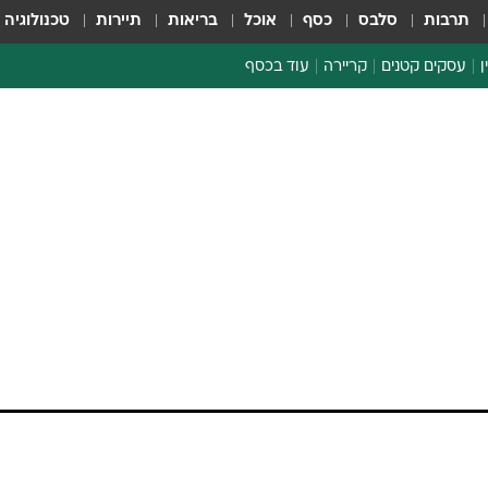
תרבות
סלבס
כסף
אוכל
בריאות
תיירות
טכנולוגיה
ן
עסקים קטנים
קריירה
עוד בכסף
חינוך פיננסי
כסף עולמי
דין וחשבון
קריפטו
הלאונג'
ספורט ביזנס