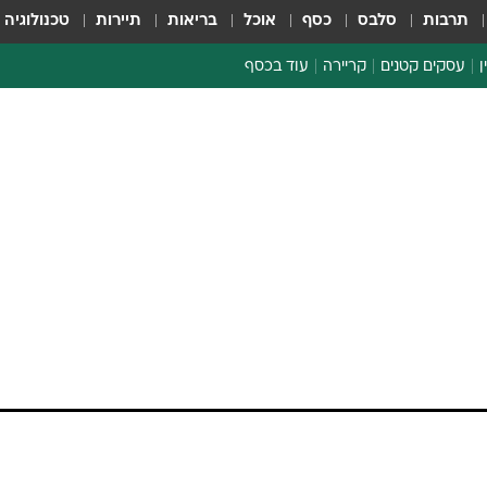
תרבות
סלבס
כסף
אוכל
בריאות
תיירות
טכנולוגיה
ן
עסקים קטנים
קריירה
עוד בכסף
חינוך פיננסי
כסף עולמי
דין וחשבון
קריפטו
ספורט ביזנס