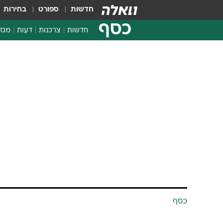
חדשות
ספורט
בחירות
כסף
חדשות
צרכנות
דעות
מגזי
החלטות פיננסיות
בדיקת מוצרים
חדשות מהמדף
השוואת מחירים
צרכנות פיננסית
כסף