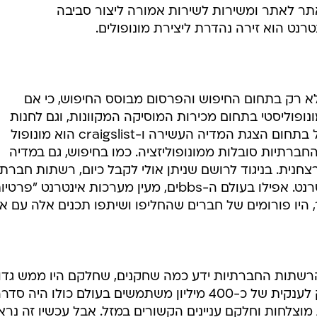
תר לאתר ומשירות לשירות אמורה ליצור סביבה
נט הוא זירה נהדרת ליצירת מונופולים.
, לא רק בתחום החיפוש והפרסום מבוסס החיפוש, כי אם
נופוליסטי בתחום מכירות המוסיקה המקוונות, וגם לחנות
האפליקציות שלה. אדובי היא מונופול בתחום הצגת המדיה העשירה ו-craigslist הוא מונופול
ברתיות סובלות ממונופוליזציה. כמו בחיפוש, גם במדיה
ית. בניגוד לרושם שניתן אולי לקבל כיום, רשתות חברתי
נולדו פחות או יותר עם הולדת האינטרנט. אפילו בעולם ה-bbsים, מעין מערכות אינטרנט "פר
, היו פורומים של חברים שהחליפו ושיתפו תכנים אלה עם א
רשתות החברתיות ידע כמה שחקנים, שחלקם היו ממש גדול
כמו מייספייס. מה שהפך את פייסבוק לענקית של כ-400 מיליון משתמשים בעולם כולו היה סד
מוצלחות וחלקם עניינים הקשורים במזל. אבל עכשיו זה נרא