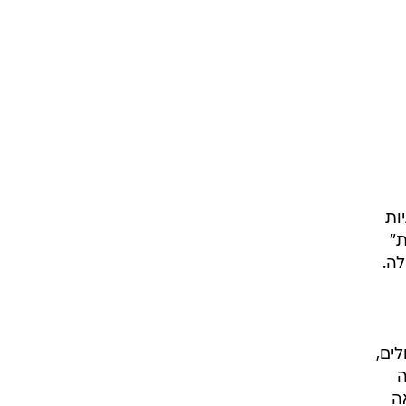
ות
טיות"
לה.
ים,
רה
ה