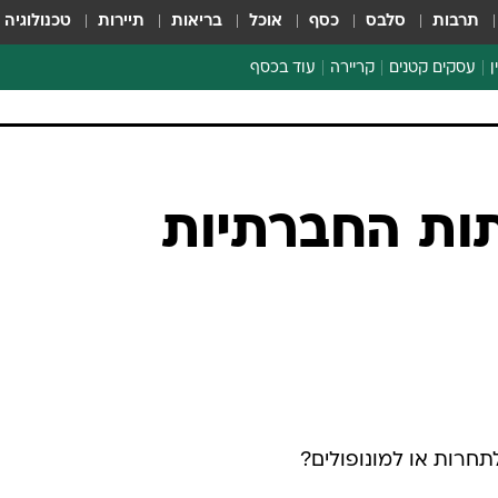
תרבות
סלבס
כסף
אוכל
בריאות
תיירות
טכנולוגיה
ן
עסקים קטנים
קריירה
עוד בכסף
חינוך פיננסי
כסף עולמי
דין וחשבון
קריפטו
ות החברתיות
ספורט ביזנס
תחרות או למונופולים?