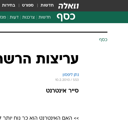
חדשות
ספורט
בחירות
כסף
חדשות
צרכנות
דעות
מגזי
החלטות פיננסיות
בדיקת מוצרים
כסף
חדשות מהמדף
השוואת מחירים
עריצות הרשת
צרכנות פיננסית
נתן ליפסון
10.2.2010 / 5:53
סייר אינטרנט
>> האם האינטרנט הוא כר נוח יותר ל