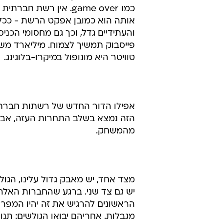
כמו game over. אין ר
אותה הוא כמובן אפקט הרשת - ככל
והעתידיים גדל, וכך גם מחסומי הכניס
פייסבוק תמשיך לצמוח. מיליארד משת
טוויטר היא מונופול במיקרו-בלוגינג.
אפילו הדור החדש של רשתות חברתיות
הזה נמצא בשלב התחרות העזה, אב
מהמשחק.
מצד אחד, יש מאבק גדול עלינו, הגולשי
יש גם צד שני. ברגע שהחברות האלה 
הראשונים להרגיש את זה יהיו המפרס
מגבלות. אחריהם יבואו הגולשים: תנ