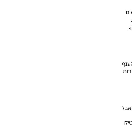
ים
.
ענף
רות
 אבל
ילו