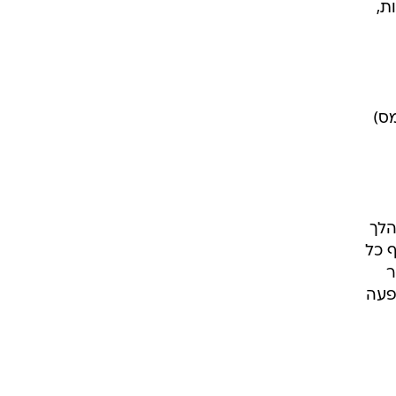
ת,
טו (אחרי מס)
הלך
ף כל
ר
פעה