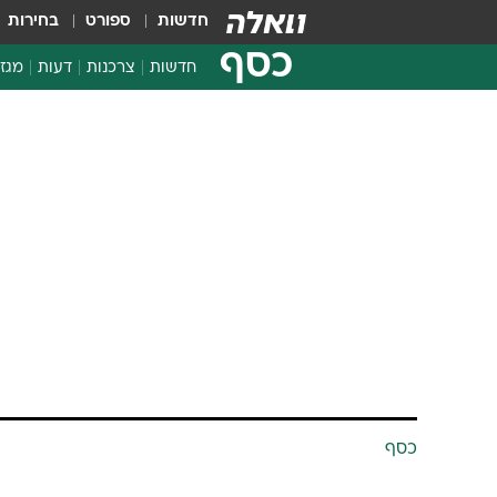
חדשות
ספורט
בחירות
כסף
חדשות
צרכנות
דעות
מגזי
החלטות פיננסיות
בדיקת מוצרים
חדשות מהמדף
השוואת מחירים
צרכנות פיננסית
כסף