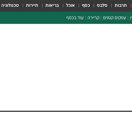
תרבות
סלבס
כסף
אוכל
בריאות
תיירות
טכנולוגיה
ן
עסקים קטנים
קריירה
עוד בכסף
חינוך פיננסי
כסף עולמי
דין וחשבון
קריפטו
ספורט ביזנס