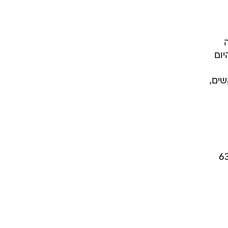
יא שלה
יום
שים,
 של 93 מיליון דולר - שישקפו צמיחה של 63%