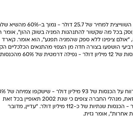
המניה נופלת כעת בכ-35% בבורסה השווייצית למחיר של 25.7 דולר - נמוך ב-60% מהש
א עוסק בכל מה שקשור להתנהגות המניה בשוק ההון", אומר ה
 "אולם ציפינו ללא ספק שהמניה תפגע", הוא אומר. קארד
רביעי הושפעו בצורה חדה מן הצפוי מהתנאים הכלכליים הק
וכי ברבעון הרביעי היא תדווח על הכנסות של 12 מיליון דולר - נפילה דרמטית של 60% מהכנסות
בבחינת שנת 2001 כולה, החברה תדווח על הכנסות
מהכנסות החברה ל-2000. יחד עם זאת, מנהלי החברה צופים כי שנת 2002 תאופיין בכל זאת
בצמיחה של לכל הפחות 20%, כלומר - הכנסות שנתיות של כ-112 מיליון דולר. "עדיין, מדובר
 אחרות", אומר גזית.