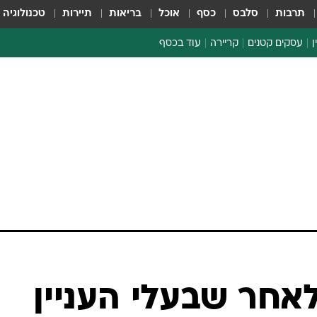
תרבות
סלבס
כסף
אוכל
בריאות
תיירות
טכנולוגיה
ן
עסקים קטנים
קריירה
עוד בכסף
חינוך פיננסי
כסף עולמי
דין וחשבון
קריפטו
הלאונג'
ספורט ביזנס
אחר שבעלי העניין