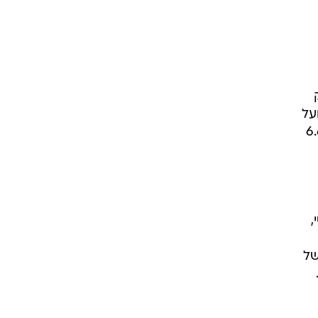
על
אה, ברבעון השלישי רשמה החברה רווח נקי של לא פחות מ-6.6
,
של