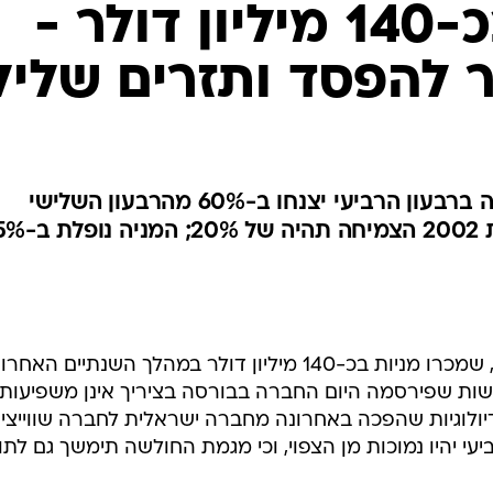
מכרו מניות בכ-140 מיליון דולר -
להפסד ותזרים שליל
החברה הזהירה היום כי הכנסותיה ברבעון הרביעי יצנחו ב-60% מהרבעון השלישי
ויסתכמו ב-12 מיליון דולר; בשנת 2002 הצמיח
על בעלי העניין בחברת קארד גארד , שמכרו מניות בכ-140 מיליון דולר במהלך השנתיים הא
ת שפירסמה היום החברה בבורסה בציריך אינן משפיעות:
ולוגיות שהפכה באחרונה מחברה ישראלית לחברה שווייצית
יעי יהיו נמוכות מן הצפוי, וכי מגמת החולשה תימשך גם לתו