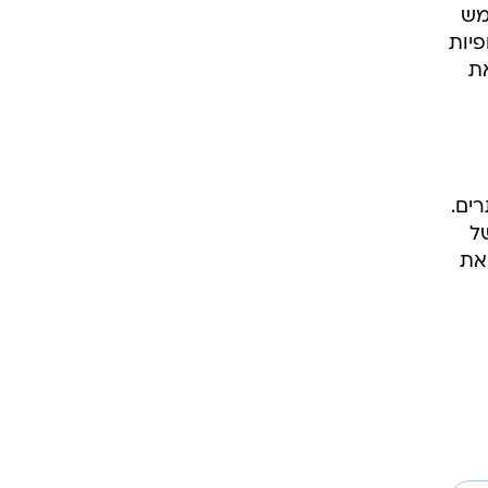
מש
פיות
חברה. את
, ויעקב גבע, המנכ"ל, מחזיק ב-5% הנותרים.
כולל של
משים את