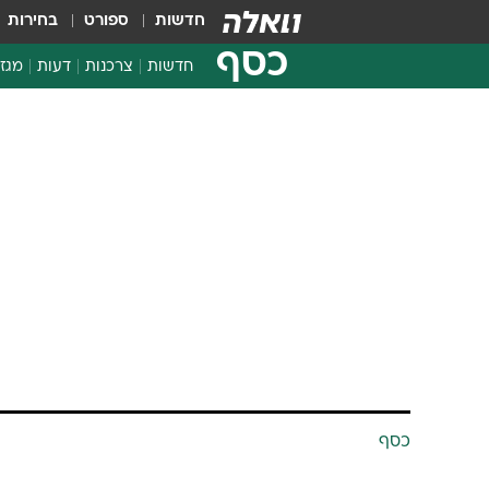
חדשות
ספורט
בחירות
כסף
חדשות
צרכנות
דעות
מגזי
החלטות פיננסיות
בדיקת מוצרים
חדשות מהמדף
השוואת מחירים
צרכנות פיננסית
כסף