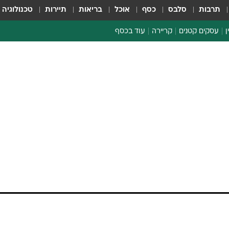
תרבות
סלבס
כסף
אוכל
בריאות
תיירות
טכנולוגיה
ן
עסקים קטנים
קריירה
עוד בכסף
חינוך פיננסי
כסף עולמי
דין וחשבון
קריפטו
ספורט ביזנס