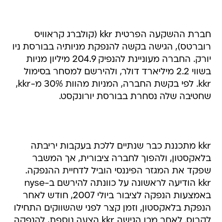
חברת ההשקעה הפרטית kkr (קולברג קראוויס
רוברטס), הגישה בקשה להנפקת מניותיה בבורסת ניו
יורק. החברה מעוניינת להנפיק 204.9 מיליון מניות
בשווי 2.2 מיליארד דולר, ולהירשם למסחר בסימול
kkr. לפי בקשת החברה, המניות מהוות 30% מ-kkr,
שחטיבה שלה נסחרת בבורסת יורונקסט.
kkr מתכננת כבר שנתיים ללכת בעקבות יריבתה
בלאקסטון, ולהפוך לחברה ציבורית, אך המשבר
שפקד את המגזר הפיננסי הוביל לדחיית ההנפקה.
kkr הודיעה לראשונה על כוונתה להירשם ב-nyse
באמצעות הנפקה לציבור ביולי 2007, חודש לאחר
הנפקת בלאקסטון, וזמן קצר לפני שהשווקים התחילו
לקרוס. לאחר מכן הגישה kkr הצעה נוספת, להנפקה