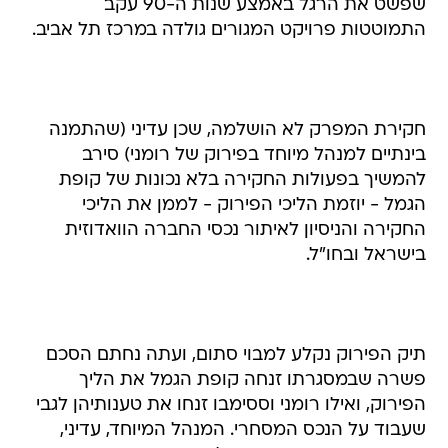
שפשט את הרגל באמצע שנות ה-90 עקב
התמוטטות פרויקט המגורים גולדה במרכז תל אביב.
חקירת המפרק לא הושלמה, שכן עדיני (שהתמנה
בינתיים למנהל מיוחד בפירוק של רומני) סירב
להמשיך בפעולות החקירה בלא נכונות של קופת
הגמל - יוזמת הליכי הפירוק - לממן את הליכי
החקירה והניסיון לאיתור נכסי החברה הוואדוזית
בישראל ובחו"ל.
תיק הפירוק נקלע למבוי סתום, ועתה נחתם הסכם
פשרה שבמסגרתו זנחה קופת הגמל את הליך
הפירוק, ואילו רומני וססימבו זנחו את טענותיהן לגבי
שעבוד על הנכס המסחרי. המנהל המיוחד, עדיני,