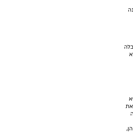
ה
בלה
א
א
את
ן,