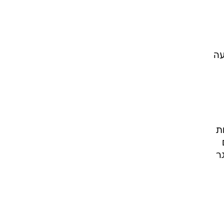
עה
ת
ר