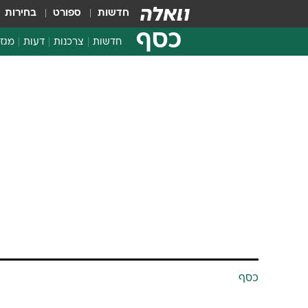
חדשות
ספורט
בחירות
כסף
חדשות
צרכנות
דעות
מגזי
החלטות פיננסיות
בדיקת מוצרים
חדשות מהמדף
השוואת מחירים
צרכנות פיננסית
כסף