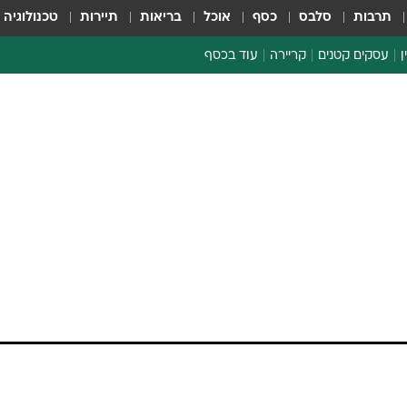
תרבות
סלבס
כסף
אוכל
בריאות
תיירות
טכנולוגיה
ן
עסקים קטנים
קריירה
עוד בכסף
חינוך פיננסי
כסף עולמי
דין וחשבון
קריפטו
ספורט ביזנס