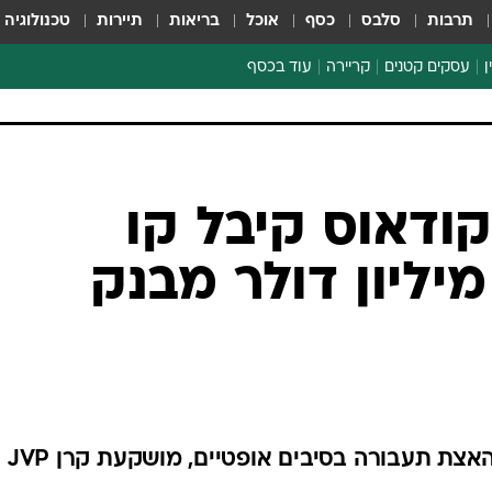
תרבות
סלבס
כסף
אוכל
בריאות
תיירות
טכנולוגיה
ן
עסקים קטנים
קריירה
עוד בכסף
חינוך פיננסי
כסף עולמי
דין וחשבון
קריפטו
ודאוס קיבל קו
ספורט ביזנס
שראי של 4 מיליון דולר מבנק
צת תעבורה בסיבים אופטיים, מושקעת קרן JVP