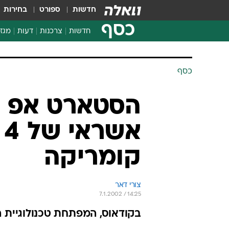
חדשות
ספורט
בחירות
כסף
חדשות
צרכנות
דעות
מגזי
החלטות פיננסיות
בדיקת מוצרים
כסף
חדשות מהמדף
השוואת מחירים
הסטארט אפ ק
צרכנות פיננסית
א
קומריקה
צורי דאר
7.1.2002 / 14:25
בקודאוס, המפתחת טכנולוגיית הא