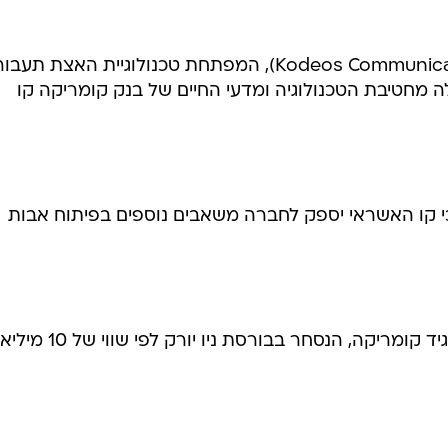
חברת הסטארט אפ קודאוס (Kodeos Communications), המפתחת טכנולוגיית האצת תע
בלה מחטיבת הטכנולוגיה ומדעי החיים של בנק קומריקה קו
 כי קו האשראי יספק לחברה משאבים נוספים בפיתוח אבות
בנק קומריקה הינו חברה בת של תאגיד קומריקה, הנסחר בבורסת ניו 