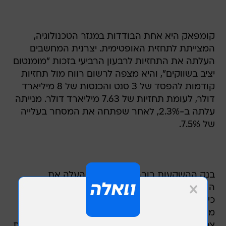
קומפאק היא אחת הבודדות במגזר הטכנולוגיה,
המצייתת לתחזית האופטימית. יצרנית המחשבים
העלתה את התחזיות לרבעון הרביעי בזכות "מומנטום
יציב בשווקים", והיא מצפה לרשום רווח מול תחזיות
קודמות להפסד של 3 סנט והכנסות של 8 מיליארד
דולר, לעומת תחזיות של 7.63 מיליארד דולר. מנייתה
עלתה ב-2.3%, לאחר שפתחה את המסחר בעלייה
של 7.5%.
בנק ההשקעות רוברטסון סטיבנס העלה את
ההמלצה על יצרנית המחשבים דל ל"קנייה", בנימוק
כי ברבעון הרביעי נהנתה החברה מביקוש גדול
מהצפוי באירופה ואסיה. כמו כן אמר הבנק, כי דל
צפויה להמשיך בהצלחתה בשנה הקרובה, והעלה את