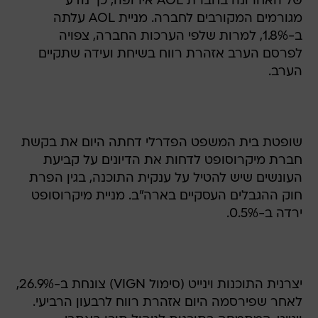
של האחרונה בחברת AOL אירופה, כך נודע
מגורמים המקורבים לחברה. מניית AOL עלתה
ב-1.8%, למרות שלפי הערכות החברה, צפויה
לפרסם הערב אזהרת רווח בשיחת ועידה שתקיים
הערב.
שופטת בית המשפט הפדרלי דחתה היום את בקשת
חברת מיקרוסופט לדחות את הדיונים על קביעת
העונשים שיש להטיל על ענקית התוכנה, בגין הפרת
חוק ההגבלים העסקיים בארה"ב. מניית מיקרוסופט
ירדה ב-0.5%.
יצרנית התוכנות וינייט (סימול VIGN) צונחת ב-26.9%,
לאחר שפירסמה היום אזהרת רווח לרבעון הרביעי.