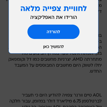
מחיר היעד של המניה ל-35 דולר מ-26 דולר. מניית
דל עולה ב-0.5%.
במגזר השבבים נבלם המומנטום החיובי: אינטל ירדה
ב-1.3%. יצרנית השבבים חושפת היום את המעבד
המהיר ביותר מתוצרתה: הפנטיום 4 של 2.2 גיגהרץ.
בכך תפתח אינטל פער במרוץ הביצועים מול
מתחרתה AMD. יצרניות מחשבים כמו דל וקומפאק
יחלו לשווק היום מחשבים המבוססים על המעבד
החדש.
AOL טיים וורנר צפויה להודיע היום כי תעביר
לברטלסמן 6.75 מיליארד דולר במזומן, עבור חלקה