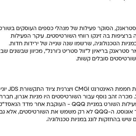
בה של האופטימיות לוול סטריט לאחר התקפות הטרור על
ארה"ב, היתה תשואת השורטיסטים יותר מ-30%. העליות שנרשמו במהלך הרבעון הרביעי קיז
ים אנליסטים לשוק במהלך החודשים הקרובים, הפריחה של
ת במטרה למכור אותן, בהימור על ירידה. לאחר שהמניה יור
נמוך יותר, ולשלשל לכיסם את ההפרש כרווח.
 סטראנק, הסוקר פעילות של מנהלי כספים העוסקים בשורט
200 השנה השנייה ברציפות בה זינקו רווחי השורטיסטים. עיקר הפעילות
יות הטכנולוגיה, שרשמו שנה שנייה של ירידות חדות.
טראנק בריאיון ל"וול סטריט ג'ורנל", מכיוון שבשנים שבה
שורטיסטים סובלים קשות.