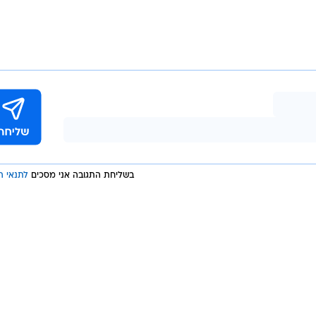
 חברת Validea.com. פרד היקי, לדוגמה, הוציא המלצות מכירה מניות רבות יותר מ
. אנליסט אחר, דאגלס קאס, מנהל קרן גידור בסיבריז
פרטנרס, המליץ על שורט על מניות סיסקו , אורקל ועל מדד נאסד"ק 100, שנסחר תחת סימול
יות אלו מאז התקפות הטרור מוגזמת. הוא ממליץ גם על שורט
של המצב הכלכלי ודעיכה בצמיחת המנויים. המלצתו ניתנה לפני פרס
ש.