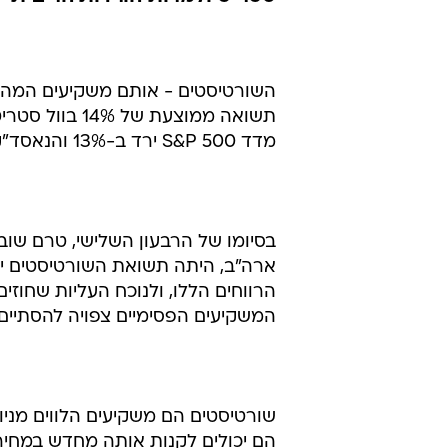
על הירידה בש
דפנה מאור
8.1.2002 / 8:16
שנה שנייה ברציפות של תשואות ח
סטריט ולמרות הורדות הריבית
השורטיסטים - אותם משקיעים המהמר
מדד S&P 500 ירד ב-13% והנאסד"ק איבד 21%.