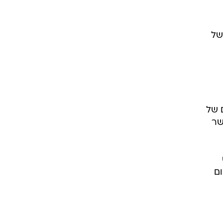
טרנט CMGI ויצרנית ציוד התקשורת JDS יוניפייז,
ק
 של
 של