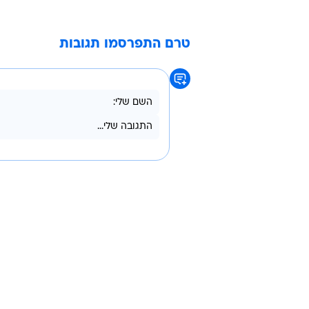
השנה של
מניות המומלצות לקנייה, וקלע למטרה
QQQ. לדבריו, העלייה החדה במנ
למניית AOL-טיים וורנר , ב
אזהרת הרווח הקשה של החברה אמ
טרם התפרסמו תגובות