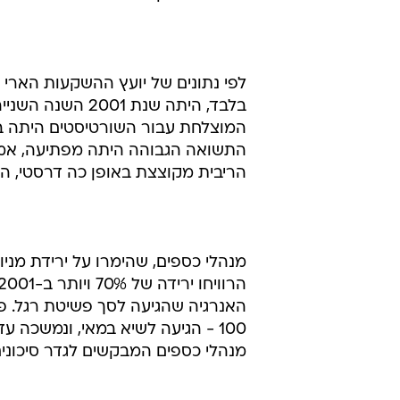
בסיומו של הרבעון השלישי, טרם שו
הרווחים הללו, ולנוכח העליות שחוז
המשקיעים הפסימיים צפויה להסתיים.
שורטיסטים הם משקיעים הלווים מניו
הם יכולים לקנות אותה מחדש במחיר 
לפי נתונים של יועץ ההשקעות הארי
בלבד, היתה שנת 1
המוצלחת עבור השורטיסטים היתה במנ
התשואה הגבוהה היתה מפתיעה, אמר ס
הריבית מקוצצת באופן כה דרסטי, ה