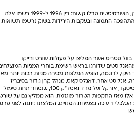
מנהלי כספים, שהימרו על ירידת מניות חממת האינ
הרוויחו ירידה של 70% ויותר ב-2001. מכרה זהב נוסף עבור השורטיסטים היו מניות אנרון, חברת
האנרגיה שהגיעה לסך פשיטת רגל. פעילות השורט במניית QQQ - העוקבת אחר מדד הנאסד"
100 - הגיעה לשיא במאי, ונמשכה עד אוגוסט. ה-QQQ לא רק משמש את השורטיסטים, אלא גם
שיש בהחזקות לונג במניות טכנולוגיה.
כמובן, בשנים הקודמות לנפילת השוק, השורטיסטים סבלו קשות: בין 1996 ל-1999 רשמו אלה
סדים של 2%-15%. בשנת 2000 התהפכה התמונה ובעקבות הירידות בשוק נרשמו תשואות
וול סטריט אשר המליצו על פעולות שורט ודייקו
האנליסטים שדורגו בראש רשימת בוחרי המניות המוצלחים