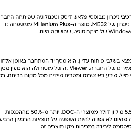
מס הם רכיבי זיכרון מבוססי פלאש דיסק וטכנולוגיה שפיתחה החברה
ומוטורולה תרכוש את ה-DOC בנפח זיכרון של MB32. מוצר ה-Millenium Plus ממשפחה זו
מור נמצא בשלבי פיתוח עדיין, הוא מסך יד המתחבר באופן אלחוט
למודמי הכבלים של מוטורולה, או לממירים של החברה. Viewer זה של מוטורולה הוא מעין מס
יל, מידע באינטרנט ומסרים מיידים מכל מקום בביתם, בסי
ברבעון השלישי ראתה אם סיסטמס 5.5 מיליון דולר ממוצרי ה-DOC, יותר מ-50% מההכנסות
מהיום לא צפויה להיות השפעה על תוצאות הרבעון הרביעי
יסטמס לירידה במכירות מקו מוצרים זה.