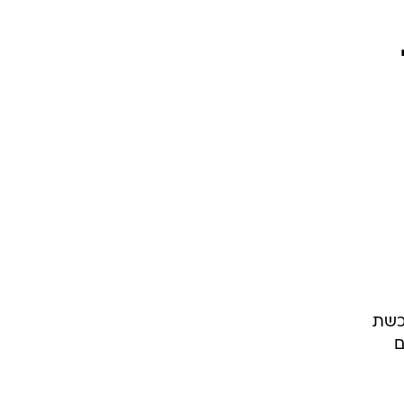
כשת
שם