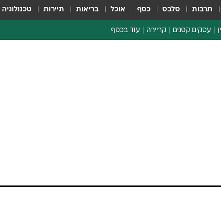
תרבות
סלבס
כסף
אוכל
בריאות
תיירות
טכנולוגיה
ן
עסקים קטנים
קריירה
עוד בכסף
חינוך פיננסי
כסף עולמי
דין וחשבון
קריפטו
ספורט ביזנס