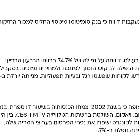
ית גולדמן סאקס יורדת ב-2.6% בעקבות דיווח כי בנק סומיטומו מיטסוי החליט למכור החזקות
אלקואה, יצרנית האלומיניום הגדולה בעולם, דיווחה על נפילה של 74.7% ברווחי הרבעון הרביעי
הנפילה לביקוש הנמוך למתכת ולמחירים נמוכים. במקביל ה
 לקוחות שפשטו רגל ובעיות תפעוליות. מנייתה יורדת ב-1%.
ויאקום, ענקית המדיה האמריקאית, צופה כי בשנת 2002 יצמחו הכנסותיה בשיעור דו ספרתי
התאוששות נמרצת בהכנסות מפרסום. ויאקום, השולטת ברשתות הטלו
ת לקונגרס ישפרו את נפחי הפרסום בערוצי המדיה שלה,
 נופלת ב-7%.