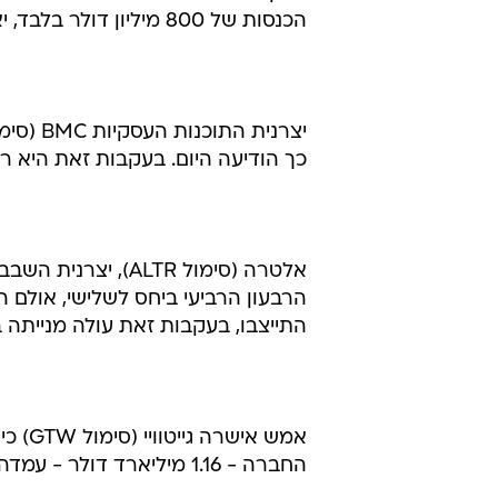
הכנסות של 800 מיליון דולר בלבד, יאפשר לה לבצע את תוכניות ההתרחבות הגלובלית שלה.
כך הודיעה היום. בעקבות זאת היא רושמת
הרבעון הרביעי ביחס לשלישי, אולם 
התייצבו, בעקבות זאת עולה מנייתה ב-.4%
אמש א
החברה - 1.16 מיליארד דולר - עמדה מתחת לציפיות. מניית גייטוויי צונחת ב-18.2%.