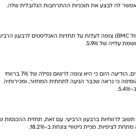
יצרנית התוכנות העסקיות BMC (סימול BMC) צופה לעלות על תחזיות האנליסטים לרבעון הרביע
 עלייה של 5.9%.
אלטרה (סימול ALTR), יצרנית השבבים, הודיעה היום כי היא צופה לרשום נפילה של 7% ברווחי
הוסיפה כי נראה שכבר הגיעה לתחתית המחזור, ומכירותיה
5.
ישרה גייטוויי (סימול GTW) כי תשוב לרווחיות ברבעון הרביעי. עם זאת, תחזית ההכנסות 