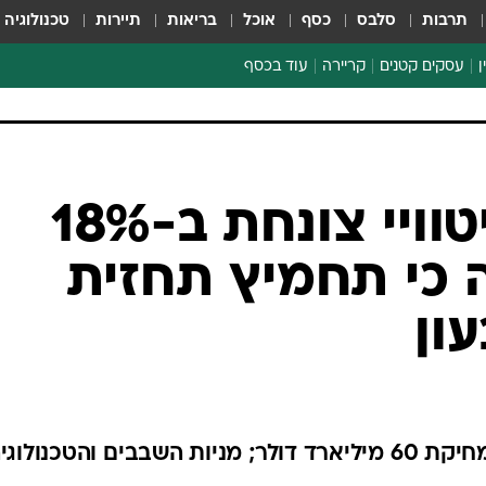
תרבות
סלבס
כסף
אוכל
בריאות
תיירות
טכנולוגיה
ן
עסקים קטנים
קריירה
עוד בכסף
חינוך פיננסי
כסף עולמי
דין וחשבון
קריפטו
וול סטריט: גייטוויי צונחת ב-18%
ספורט ביזנס
כי תחמיץ תחזית
ון
AOL יורדת לאחר שהודיעה על מחיקת 60 מיליארד דולר; מניות השבבים והטכנולוג