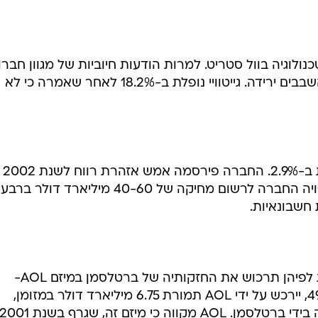
ולוגיה בוול סטריט. למרות הודעות חיוביות של מגוון חברו
מתחום הטכנולוגיה, רושמות מניות השבבים ירידה. גייטוויי נופלת ב-18.2% לאחר שאמרה כי לא
ענקית המדיה AOL-טיים וורנר יורדת ב-2.9%. החברה פירסמה אמש אזהרת רווח לשנת 2002
ולרבעון הרביעי של 2001. כמו כן, צפויה החברה לרשום מחיקה של 40-60 מיליארד דולר בר
כמו כן אישרה AOL שמועות קודמות לפיהן תרכוש את החזקותיה של ברטלסמן במיזם AOL-
אירופה. חלקה של ברטלסמן, סך 49%, יירכש על ידי AOL תמורת 6.75 מיליארד דולר במזומן,
בעקבות מימוש אופציית מכר שהיתה בידי ברטלסמן. AOL מקווה כי מיזם זה, שגרף בשנת 001