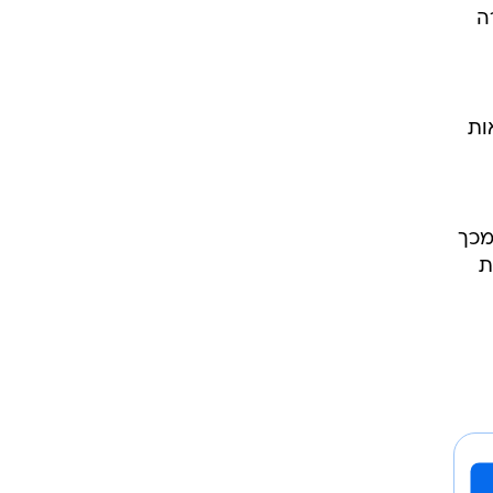
ה
וואות
מכך
ת