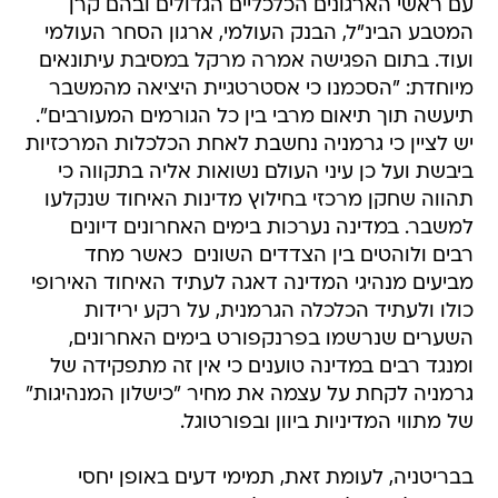
עם ראשי הארגונים הכלכליים הגדולים ובהם קרן
המטבע הבינ"ל, הבנק העולמי, ארגון הסחר העולמי
ועוד. בתום הפגישה אמרה מרקל במסיבת עיתונאים
מיוחדת: "הסכמנו כי אסטרטגיית היציאה מהמשבר
תיעשה תוך תיאום מרבי בין כל הגורמים המעורבים".
יש לציין כי גרמניה נחשבת לאחת הכלכלות המרכזיות
ביבשת ועל כן עיני העולם נשואות אליה בתקווה כי
תהווה שחקן מרכזי בחילוץ מדינות האיחוד שנקלעו
למשבר. במדינה נערכות בימים האחרונים דיונים
רבים ולוהטים בין הצדדים השונים  כאשר מחד
מביעים מנהיגי המדינה דאגה לעתיד האיחוד האירופי
כולו ולעתיד הכלכלה הגרמנית, על רקע ירידות
השערים שנרשמו בפרנקפורט בימים האחרונים,
ומנגד רבים במדינה טוענים כי אין זה מתפקידה של
גרמניה לקחת על עצמה את מחיר "כישלון המנהיגות"
של מתווי המדיניות ביוון ובפורטוגל.
בבריטניה, לעומת זאת, תמימי דעים באופן יחסי