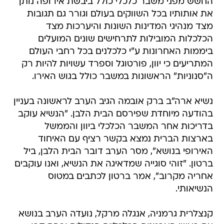
החשש מפני משבר כלכלי כולל ביבשת אירופה נותן
את אותותיו בכל השווקים בעולם וגורר גם תגובות
מצד מנהיגי המדינות השונות והיערכות מצד
הכלכלות המובילות לתרחישים שונים המועלים
ביממות האחרונות ע"י כלכלנים בכל רחבי העולם
המתריעים כי יוון, פורטוגל וספרד עשויות להיות רק
ה"סנוניות" הראשונות במשבר כולל בגוש האירו.
נשיא ארה"ב ברק אובמה הגיב הערב לראשונה בעניין
בהודעה מיוחדת שפירסם הבית הלבן. "הנשיא עוקב
בדריכות אחר המשבר הכלכלי ביוון והממשל
בארצות הברית נמצא בקשר רציף עם האיחוד
האירופי בנושא", מסר הערב דובר הבית הלבן, ביל
ברטון. "זוהי סוגייה שמדאיגה את הנשיא, ואנו עוקבים
אחריה מקרוב", אמר ברטון לכתבים במטוס
הנשיאותי.
קנצלרית גרמניה, אנגלה מרקל, נועדה הערב בנושא