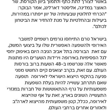
באשר לצורך לתת כתף ולתמוך ביוון הקורסת. שר
האוצר במדינה, אליסטר דארלינג, אמר הבוקר:
"הכרחי לחלוטין שבעיותיה של יוון ייפתרו במהירות,
ביעילות ובהחלטיות על מנת להחזיר את הביטחון
לכולם".
בישראל טרם התייחסו גורמים רשמיים למשבר
האירופי ולהשפעה האפשרית שלו על ביצועי המשק,
עם זאת  הבורסה בתל אביב הגיבה היום באיפוק יחסי
לגל הפסימיות באירופה וירידות השערים היו מתונות
מאשר אלה שנרשמו ב-48 השעות ברוב בורסות
העולם. עם זאת, בקרב יצואנים קיים החשש מפני
פגיעה בהיקפי הייצוא הישראלי לאירופה  תופעה
שאם תתרחב עשוייה להיות בעלת השפעות
משמעותיות על גרף ההתאוששות של חברות במגזרי
התעשייה השונים בארץ, זאת על אף שהייצוא
לאירופה, ככלל, קטן משמעותית מהייצוא לארה"ב
ולאזורים אחרים ברחבי העולם.