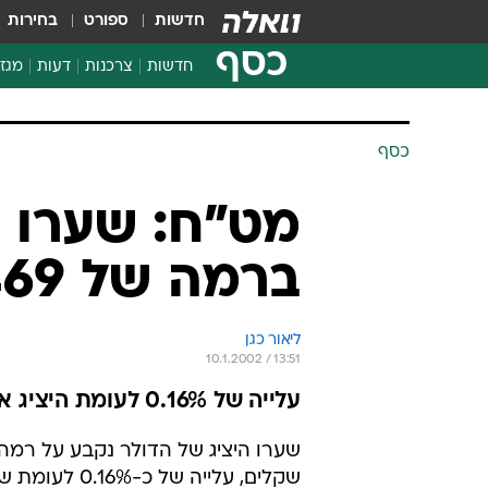
חדשות
ספורט
בחירות
כסף
חדשות
צרכנות
דעות
מגזי
החלטות פיננסיות
בדיקת מוצרים
כסף
חדשות מהמדף
השוואת מחירים
מט"ח: שערו ה
צרכנות פיננסית
ברמה של 4.469 שקלים
ליאור כגן
10.1.2002 / 13:51
עלייה של 0.16% לעומת היציג אתמול; נפח המסחר גבוה - כ-1.5 מיליארד דולר
שקלים, עלייה של כ-6%