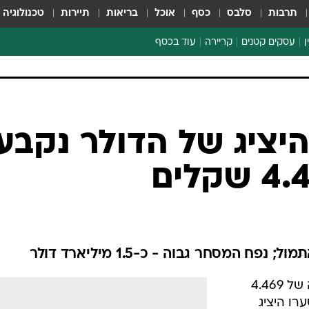
תרבות
סלבס
כסף
אוכל
בריאות
תיירות
טכנולוגיה
ן
עסקים קטנים
קריירה
עוד בכסף
חינוך פיננסי
כסף עולמי
דין וחשבון
קריפטו
יציג של הדולר נקבע
ספורט ביזנס
שערו היציג של הדולר נקבע על רמה של 4.469
0.1 לעומת שערו היציג