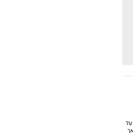
ר המעיד על
אך