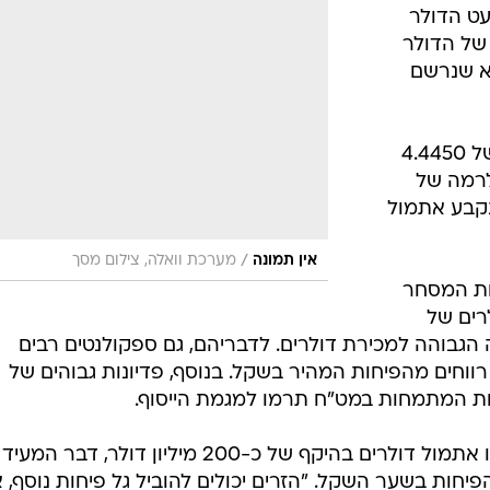
עט הדולר
יציג של הדולר
לעומת השיא שנרשם
בפתיחת המסחר ירד הדולר לרמה של 4.4450
לרמה של
 נקבע אתמול
/
אין תמונה
מערכת וואלה, צילום מסך
חת המסחר
ים של
הגבוהה למכירת דולרים. לדבריהם, גם ספקולנטים רבים
 רווחים מהפיחות המהיר בשקל. בנוסף, פדיונות גבוהים של
ות המתמחות במט"ח תרמו למגמת הייסוף.
הסוחרים מציינים כי בנקים זרים רכשו אתמול דולרים בהיקף של כ-200 מיליון דולר, דב
יחות בשער השקל. "הזרים יכולים להוביל גל פיחות נוסף, 