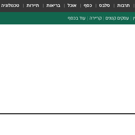
תרבות
סלבס
כסף
אוכל
בריאות
תיירות
טכנולוגיה
ן
עסקים קטנים
קריירה
עוד בכסף
חינוך פיננסי
כסף עולמי
דין וחשבון
קריפטו
ספורט ביזנס