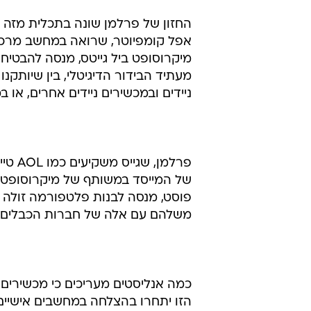
החזון של פרלמן שונה בתכלית מזה של
אפל קומפיוטר, שרואה במחשב מרכז ביד
מיקרוסופט ביל גייטס, מנסה להבטי
מעתיד הבידור הדיגיטלי, בין שיותקנו
ניידים ובמכשירים ניידים אחרים, או 
פרלמן, שגייס משקיעים כמו AOL טיים וורנר , וולקן ונצ'רס (חברת ההשקעות
של המייסד במשותף של מיקרוסופט פו
פוסט, מנסה לבנות פלטפורמה זולה 
משלהם עם אלה של חברות הכבלים והל
כמה אנליסטים מעריכים כי מכשירים 
הזו יתחרו בהצלחה במחשבים אישיים.