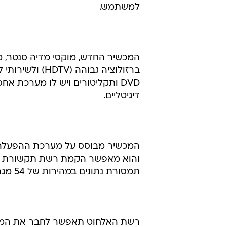
למשתמש.
המכשיר החדש, מוקסי מדיה סנטר, מתא
ברזולוציה גבוהה (HDTV) ולשירותי לוויין, כבלים ו-DSL. הוא משמש כנגן
DVD ותקליטורים ויש לו מערכת אחסון מיוחדת לתצלומים ווידיאו
דיגיטליים.
המכשיר מבוסס על מערכת ההפעלה ש
והוא מאפשר הקמת רשת תקשורת אל-חוט בטכנול
תמסורת נתונים במהירות של 54 מגה-ביט.
רשת האלחוט תאפשר לחבר את הממיר 