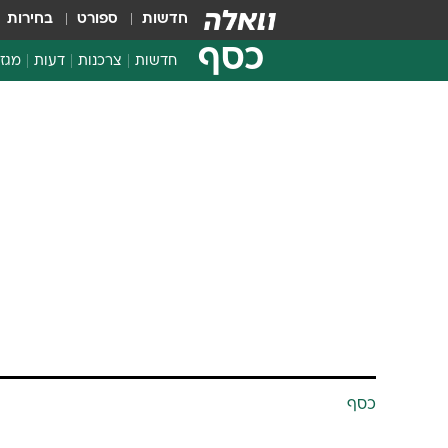
חדשות
ספורט
בחירות
כסף
חדשות
צרכנות
דעות
מגזי
החלטות פיננסיות
בדיקת מוצרים
חדשות מהמדף
השוואת מחירים
צרכנות פיננסית
כסף