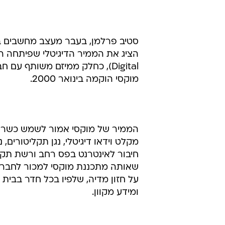
סטיב פרלמן, בעבר מעצב מחשבים באפל
הציג את הממיר הדיגיטלי שפיתחה החב
Digital), כחלק ממיזם משותף עם חברת הטלוויזיה בלוויינים אקו-סטאר.
מוקסי הוקמה בינואר 2000.
הממיר של מוקסי אמור לשמש כשרת מ
מקלט וידאו דיגיטלי, נגן תקליטורים, נגן DVD ונגן קבצי MP3 -
חיבור לאינטרנט בפס רחב ורשת תק
שאותה מתכננת מוקסי למכור לחברות ט
על חזון מדיה, שלפיו בכל חדר בבית ת
ומידע מקוון.