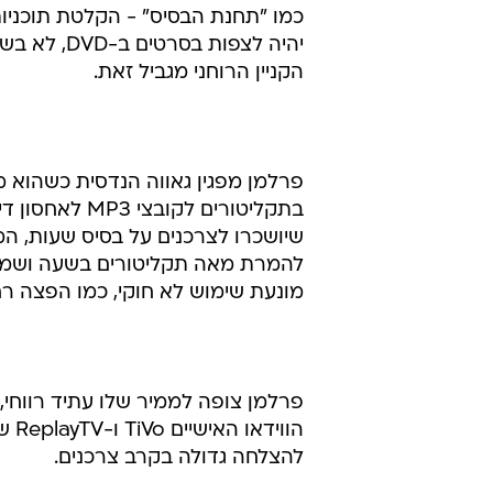
כמו "תחנת הבסיס" - הקלטת תוכניות,
יהיה לצפות בסרטים ב-DVD, לא בשל מגבלות טכניות, אלא מכיוון שחוק
הקניין הרוחני מגביל זאת.
פרלמן מפגין גאווה הנדסית כשהוא
בתקליטורים לקובצי MP3 לאחסון דיגיטלי. מוקסי פיתחה מכשירים מיוחדים,
שיושכרו לצרכנים על בסיס שעות, 
להמרת מאה תקליטורים בשעה ושמירת
מונעת שימוש לא חוקי, כמו הפצה ר
פרלמן צופה לממיר שלו עתיד רווחי,
הווידאו האישיים TiVo ו-ReplayTV של סוניק-בלו (SonicBlue) לא זכו
להצלחה גדולה בקרב צרכנים.