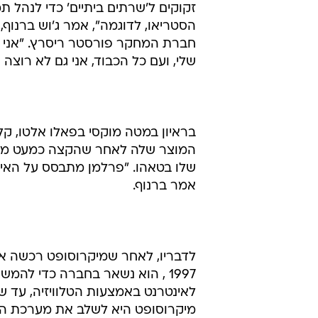
זקוקים ל'שרתים ביתיים' כדי לנהל ת
הסטריאו, לדוגמה", אמר ג'וש ברנוף
חברת המחקר פורסטר ריסרץ. "אני ל
שלי, ועם כל הכבוד, אני גם לא רוצה
בראיון במטה מוקסי בפאלו אלטו, קל
המוצר שלה לאחר שהקצה כמעט מיליו
שלו בטאהו. "פרלמן מתבסס על האינס
אמר ברנוף.
לדבריו, לאחר שמיקרוסופט רכשה את WebTV ב-425 מיליון דולר בא
1997 , הוא נשאר בחברה כדי להמשיך ולפתח את המוצר, המחבר צופים
לאינטרנט באמצעות הטלוויזיה, עד 
מיקרוסופט היא לשלב את מערכת ההפעלה חלונות CE ב