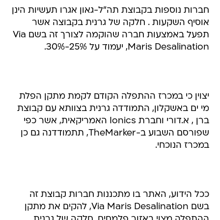
חברות נוספות בקבוצת תה"ל-גאון אגרו תעשיות הינן
אוסיף השקעות . חלקה של גרנית בקבוצה אשר
תפעל באמצעות חברה שהוקמה לצורך זה בשם Via
Maris Desalination, יעמוד על 25%-30%.
יצוין כי במכרז ההתפלה הקודם לקמת מתקן הפלת
מי ים באשקלון, התמודדה גרנית בצוותא עם קבוצת
ברן , א.דורי וחברת Ionics האמריקאית, אשר כפי
שפורסם השבוע ב-TheMarker, תתמודדנה גם כן
במכרז הנוכחי.
ככל הידוע, האתר בו מתכננות חברות קבוצת זה
בשם Via Maris Desalination, להקים את מתקן
ההתפלה מצוי באזור פלמחים. חלקה של גרנית