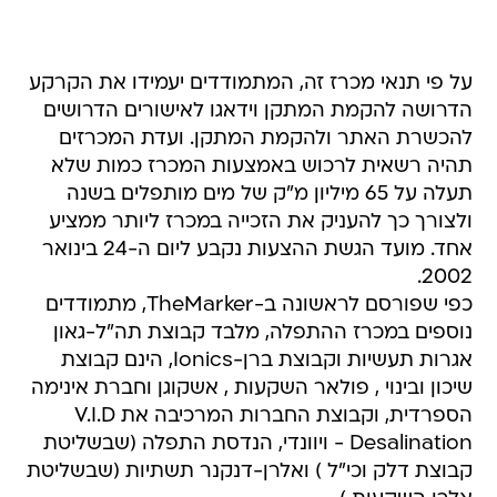
על פי תנאי מכרז זה, המתמודדים יעמידו את הקרקע
הדרושה להקמת המתקן וידאגו לאישורים הדרושים
להכשרת האתר ולהקמת המתקן. ועדת המכרזים
תהיה רשאית לרכוש באמצעות המכרז כמות שלא
תעלה על 65 מיליון מ"ק של מים מותפלים בשנה
ולצורך כך להעניק את הזכייה במכרז ליותר ממציע
אחד. מועד הגשת ההצעות נקבע ליום ה-24 בינואר
2002.
כפי שפורסם לראשונה ב-TheMarker, מתמודדים
נוספים במכרז ההתפלה, מלבד קבוצת תה"ל-גאון
אגרות תעשיות וקבוצת ברן-Ionics, הינם קבוצת
שיכון ובינוי , פולאר השקעות , אשקוגן וחברת אינימה
הספרדית, וקבוצת החברות המרכיבה את V.I.D
Desalination - ויוונדי, הנדסת התפלה (שבשליטת
קבוצת דלק וכי"ל ) ואלרן-דנקנר תשתיות (שבשליטת