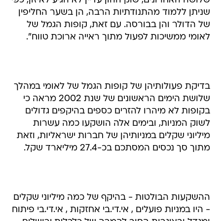
שלושה האחרונים, שוק ההון עדיין לא הגיע לאיזון, כפי
שניתן ללמוד מהתנודתיות הרבה, הן בשער החליפין
של הדולר והן בבורסה. עם זאת, קופות הגמל של
לאומי ממשיכות לפעול מתוך ראייה ארוכת טווח".
בדיקת פעולותיהן של קופות הגמל של לאומי במהלך
שלושת הימים הראשונים של שנת 2002 מראה כי
בקופות לא מיהרו להזרים כספים בהיקפים גדולים
לשוק המניות, ובימים אלה הושקעו כמה עשרות
מיליוני שקלים במניותיהן של חברות ישראליות, וזאת
מתוך סך נכסים המסתכם בכ-27.4 מיליארד שקל.
ההשקעות הבולטות - בהיקף של כמה מיליוני שקלים
- היו במניות פועלים , אי.די.בי אחזקות , אי.די.בי פיתוח