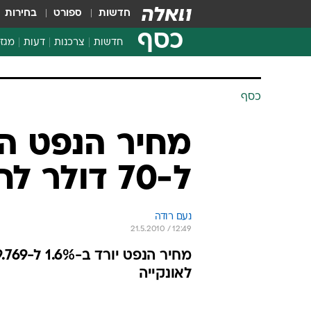
חדשות
ספורט
בחירות
כסף
חדשות
צרכנות
דעות
מגזי
החלטות פיננסיות
בדיקת מוצרים
כסף
חדשות מהמדף
השוואת מחירים
מחיר הנפט הג
צרכנות פיננסית
ל-70 דולר לחבית
נעם רודה
21.5.2010 / 12:49
לאונקייה