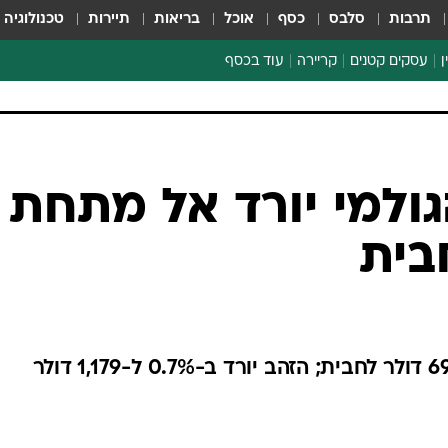
תרבות
סלבס
כסף
אוכל
בריאות
תיירות
טכנולוגיה
ן
עסקים קטנים
קריירה
עוד בכסף
חינוך פיננסי
כסף עולמי
דין וחשבון
קריפטו
ולמי יורד אל מתחת
הלאונג'
ספורט ביזנס
מחיר הנפט יורד ב-1.6% ל-69.769 דולר לחבית; הזהב יורד ב-0.7% ל-1,179 דולר