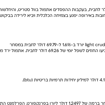
הנפט יורד אל מתחת ל-70 דולר לחבית, בעקבות ההפסדים אתמול בוול סטריט, והיחלשו
בות באירופה יפגע בצמיחה הכלכלית ויביא לירידה בביקוש
מחיר החוזים העתידיים לנפט מסוג light crude יורד ב-1.6% ל-69.79 דולר לחבית במסחר
האלקטרוני בגלובקס. מוקדם יותר הגיעו החוזים לשפל יומי של 69.26 דולר לחבית. אתמו
היורו נותר ללא שינוי מול הדולר, ונסחר ברמה של 1.2497 דולר ליורו בפרנקפורט. הפרלמ