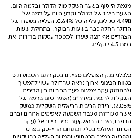
מגמת הייסוף בשער השקל מול הדולר נבלמה היום.
השער היציג של הדולר נקבע היום על רמה של
4.498 שקלים, עלייה של 0.64%. העלייה בשערו של
הדולר החלה כבר בשעות הבוקר, ובתחילת שעות
הצהריים אף חצה שערו, למספר עסקות בודדות, את
רמת 4.5 שקלים.
כלכלני בנק הפועלים מציינים בסקירתם השבועית כי
בטווח הבינוני-ארוך נראה שהדולר עשוי להמשיך
ולהתחזק עקב צמצום פער הריביות בין הריבית
השקלית לריבית בארה"ב (הפער כיום ברמה של
2.05%), ירידת הריבית הריאלית השקלית במשק
אשר מעודדת מעבר השקעה לאפיקים אחרים (בהם
הדולר), הירידה בהשקעות זרים בישראל (עקב
המיתון העולמי בכלל ובתחום ההיי-טק בפרט
וההרעה במצב הבטחוני) והמשך העלייה בהשקעות