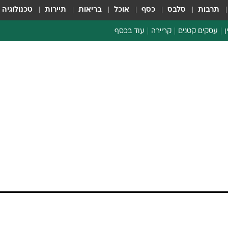
תרבות
סלבס
כסף
אוכל
בריאות
תיירות
טכנולוגיה
ן
עסקים קטנים
קריירה
עוד בכסף
חינוך פיננסי
כסף עולמי
דין וחשבון
קריפטו
הלאונג'
ספורט ביזנס