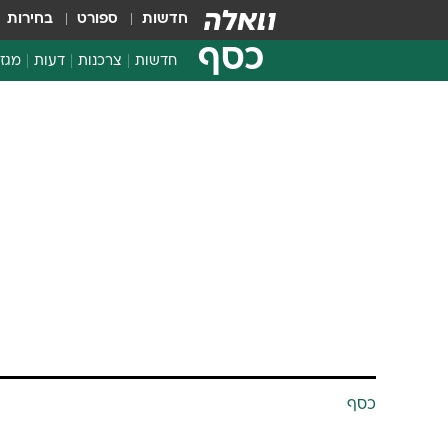
חדשות
ספורט
בחירות
כסף
חדשות
צרכנות
דעות
מגזי
החלטות פיננסיות
בדיקת מוצרים
חדשות מהמדף
השוואת מחירים
צרכנות פיננסית
כסף