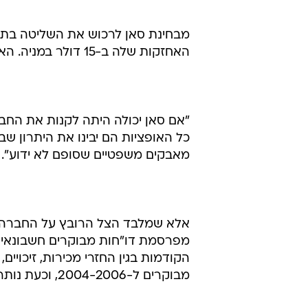
האחזקות שלה ב-15 דולר במניה. האם אינך חושב כך?
"אם סאן יכולה היתה לקנות את החבר
כל האופציות הם יבינו את היתרון ש
מאבקים משפטיים שסופם לא ידוע".
אלא שמלבד הצל הרובץ על החברה מ
מפרסמת דו"חות מבוקרים חשבונאית
הקודמות בגין החזרי מכירות, זיכויי
מבוקרים ל-2004-2006, וכעת נותר לה להגיש דו"חות ל-2007-2009.