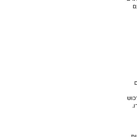
ם
ם
כוש
ות