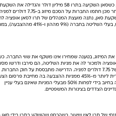
תחילתה של הפרשה היתה ב-2007, כשסאן השקיעה בתרו 58 מיליון דולר והגדילה את השק
מאוחר יותר לכ-100 מיליון דולר. לאחר מכן חתמו החברות על הסכם מיזוג ב-7.75 דולרים למני
קעת סאן, נתנה מועצת המנהלים של תרו לסאן אופציה לר
את המניות של משפחות לויט ומורוס, בעלי השליטה בחברה (9% מההון ו-41% מהה
נהלים את המיזוג, בטענה שמחירו אינו משקף את שווי החברה. כ
ציה ולמכור לה את מניות השליטה, הם סירבו ודרשו מסא
לפרסם הצעת רכש מיוחדת במחיר של 7.75 דולרים למניה. הדרישה מתבססת על חוק החברות
החוק, הגדלת האחזקה בחברה ציבורית ליותר מ-45% ממניות ההצבעה בה מחייבת פרסום 
רכש ל-5% מהמניות לפחות, שתיענה בחיוב בידי לפחות 50% מבעלי המניות שאינם בעלי עניין
יינים הצדדים בצינורות המשפטיים.
י של תרו לאין שיעור, כשהכסף שהושקע בתרו בידי סאן 