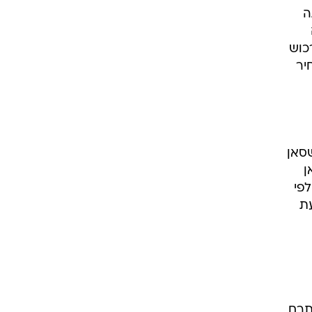
עתה
ה
כוש
צבעה), במחיר
שסאן
ן
. לפי
הצעת
תרם