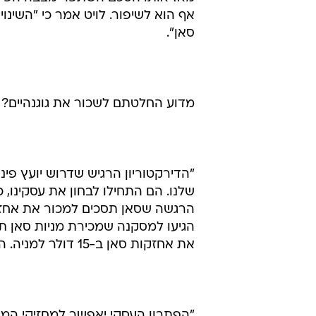
אף הוא לשיפור. לויט אמר כי "השינ
סאן".
מדוע החלטתם לשכור את גוגנהיים?
"הדירקטוריון הרגיש שדרוש יועץ פיננ
שלנו. הם התחילו לבחון את עסקינו,
הרגשה שסאן תסכים למכור את אחזקו
הגיעו למסקנה שמכירת מניות סאן תה
את אחזקות סאן ב-15 דולר למניה. ההצעה הזו היא פרמיה של 140% על ההשקעה של סאן בתרו.
"הפתרון העסקי יאפשר למחזיקי המנ