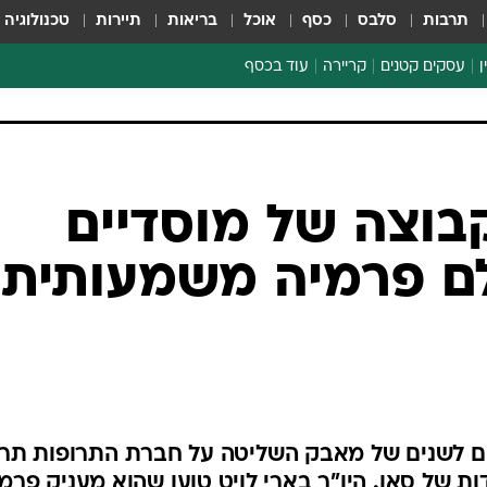
תרבות
סלבס
כסף
אוכל
בריאות
תיירות
טכנולוגיה
ן
עסקים קטנים
קריירה
עוד בכסף
חינוך פיננסי
כסף עולמי
דין וחשבון
קריפטו
קבוצה של מוסדיים
הלאונג'
ם פרמיה משמעותית
ספורט ביזנס
יים לשנים של מאבק השליטה על חברת התרופות תרו
ות של סאן. היו"ר בארי לויט טוען שהוא מעניק פרמ