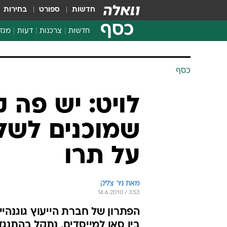
חדשות
ספורט
בחירות
כסף
חדשות
צרכנות
דעות
מגזי
החלטות פיננסיות
בדיקת מוצרים
כסף
חדשות מהמדף
השוואת מחירים
לויט: יש פה 
צרכנות פיננסית
שמוכנים לשל
על תרו
מאת ניר צליק 
14.6.2010 / 3:53
הפתרון של חברת הייעוץ גוגנה
בין סאן למייסדים, נתקל בהתנגד