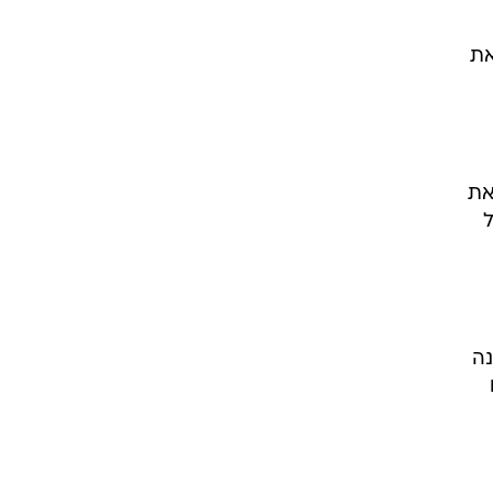
ר את
את
ל
נה