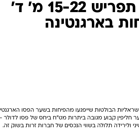
אליות הבולטות שייפגעו מהפיחות בשער הפסו הארגנטיני
ליפין קבוע מגובה ביתרות מט"ח ביחס של פסו לדולר -
י ולירידה תלולה בשווי הנכסים של חברות זרות בשוק זה.
מכתשים-אגן, היצרן הגנרי הגדול בעולם של חומרי הדברה, תבצע הפרשה 
 השווי של חוב הלקוחות ונכסיה האחרים בארגנטינה, וכן
קוחותיה.
ר הקונגרס הארגנטיני לפיחות הפסו בהשוואה לדולר, שאליו
היה צמוד הפסו ב-10 השנים האחרונות, הכריזה ממשלת ארגנטינה על פי
 את הפיחות, כך שלפי שעה לא ניתן לאמוד את השלכותיו