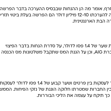
ארגנטינה קבעה שני שערי מטבע נייד לעסקות בין פרטים ושער קבוע של 1.4 פסו לדול
בין החברות שמטרתו חלוקה הוגנת של נזקי הפיחות. הממש
הוא ציין כי יתרת חוב הלקוחות מבוטחת על ידי AIG בכפוף לעמידתה של מכתשים-אגן בשני
כירה ללקוח שמפגר בתשלום חובו, וויתור של מכתשים-אגן
 הסכימה לקבל ולו חלק זניח מהחוב; זאת בניגוד לכלל המחייב את בעל 
ני שפנה לחברת הביטוח. לדבריו, סביר להניח שמס הכנסה
רה למצות את ההליכים המשפטיים ולהמתין עד שיתברר אם
ת.
אה החשבון של החברה, עדיין לא הכריע אם יש לנקוט את