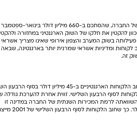
על אף צעדים אלו הסתכמה יתרת חוב הלקוחות הארגנטיניים ב-45 מיליון דולר בסוף ה
ר ב-11.5% מיתרת הלקוחות לסוף הרבעון השלישי. זווית אחרת להערכת גודלה 
 השוואתה לרמת המכירות השנתית של החברה במדינה זו
ב-2001, שמסתכמת ב-20 מיליון דולר. כך שחוב הלקוחות לסוף הרבעון השלישי של 001
סרף, אומר מה הן ההנחות שבבסיס ההערכה בדבר הפרשה
צפויה של 22-15 מיליון דולר, שמתוכה להערכתו 12-10 מיליון דולר הם הפרשה בעלת ביטוי תזר
ה הבת הארגנטינית.
לדבריו, ההפרשה מבוססת על קביעת שער של 1.4 פסו לדולר, על סדרת הנחות בדבר הפיצוי
ששתקבל החברה מהמבטח שלה חברת AIG, וכן על הגנת המס שתקבל משלטונות מס הכנסה