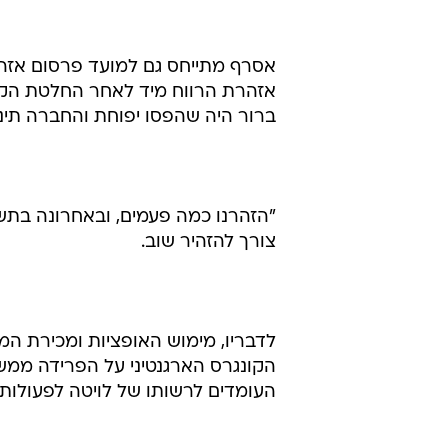
לדבריו, מימוש האופציות ומכירת המ
העומדים לרשותו של לויטה לפעולות 
אסרף מתייחס לעתידה של מכתשים-אג
שבו נתח השוק ש
מתחילה ביולי אוגוסט 2002".
מאובדן כושר התחרות של החקלאי המ
בהיקפו של השוק