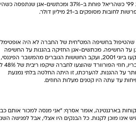
חות עד עתה היו קטנים מעלות החוזים.
ות בארגנטינה, אומר אסרף: "אני מנסה למכור אותם כב
ש אינו מוכן לקנות. כל הבנקים היו אצלי, אבל לפגישה השני
רת הרווח. לכאורה ניתן היה לצפות שמכתשים-אגן תפרסם
גרס הארגנטיני להעניק לנשיא סמכות חוקית לבצע פיחות, 
ק.
ף, שארגנטינה היא מדינה בסיכון פיננסי. משום כך לא היה