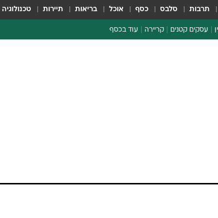
תרבות
סלבס
כסף
אוכל
בריאות
תיירות
טכנולוגיה
ן
עסקים קטנים
קריירה
עוד בכסף
חינוך פיננסי
כסף עולמי
דין וחשבון
קריפטו
מכתשים-אגן תפריש 15-22 מ' ד'
ספורט ביזנס
ות בארגנטינה