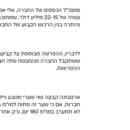
חברות, אם כי שער זה פתוח למו"מ 
לא תתערב במו"מ 180 יום, ורק אחר כך תיקח על עצמה את הליכי הבוררות.
המרכזיים של הפוליסה: הימנעות ממ
כל טענה כלפי AIG אם
לעשות כל מאמץ להקטין את הנזק לפ
יכיר במלוא החוב, בטענה שעל החב
הלקוח החייב הגיע לסוף דרכו הכלכלי
אסרף אומר שמשרד סומך חייקין, רו