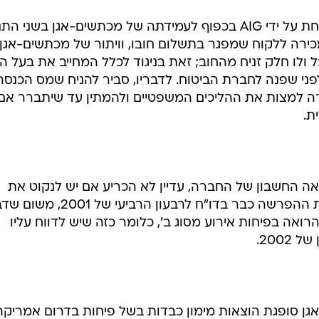
הגישה השמרנית שלפיה יש לבצע את ההפרשה כבר בדו"ח לרבעון הרביעי של 1
רואה בפיחות אירוע מסוג ב', כלומר כזה שיש לדווח עליו
2002.
ן סופגת הוצאות מימון כבדות בשל פיחות בדרום אמריקה
החברה נקלעה למצב דומה בתחילת 99' כשהריאל פוחת ב-37% ומכתשים-אגן שנתפסה כש
בות מסופקים ב-21 מיליון דולר.
 שהטיפול בחשיפה המט"חית של החברה לא היה אופטימלי.
ן על החשיפה. מכתשים-אגן החזיקה בהגנות על החשיפה
באמצעות חוזי פורוורד. הגנות אלו פקעו ביוני 2001, ועקב החששות הגוברים מהמשבר הפיננס
ותר על ההגנות. להערכתו, זו היתה החלטה בלתי נמנעת