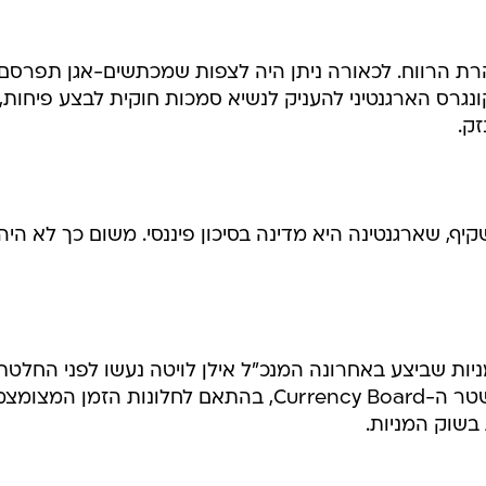
ניות שביצע באחרונה המנכ"ל אילן לויטה נעשו לפני החלטת
הקונגרס הארגנטיני על הפרידה ממשטר ה-Currency Board, בהתאם לחלונות הזמן המצ
בשוק המניות.
ן בשוק הארגנטיני: "אין החלטה לצאת מהשוק הארגנטיני,
לה 4%; וגם אין טעם לקבל החלטה כזו עכשיו, מפני שהעונה החקלאית הבאה
לדבריו, שוק האגרו-כימיה בארגנטינה מגיע ל-500 מיליון דולר, ואינו צומח בשנים האחרונות
קומי בשל קיבוע הפסו לדולר. עתה יש ציפיות לצמיחה
 ל-600 מיליון דולר, הנשלט על ידי מונסנטו האמריקאית, וזאת בשל עלייה כמו