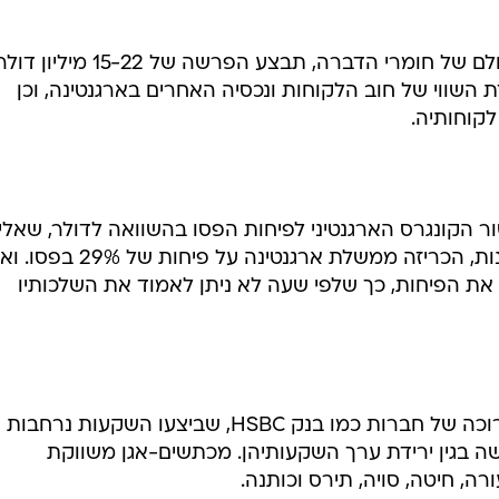
מכתשים-אגן תצטרף בכך לשורה ארוכה של חברות כמו בנק HSBC, שביצעו השקעות נרחבות
ה בגין ירידת ערך השקעותיהן. מכתשים-אגן משווקת
ה, חיטה, סויה, תירס וכותנה.
שוק זה הוא 2.5% ממחזורה הכספי של החברה, שהסתכם ב-660 מיליון דולר בינואר-ספטמבר
כוון להקטין את חלקו של השוק הארגנטיני במחזורה ולהקטין
עילותה בשוק המערב והצפון אירופי שאינו מצריך אשראי
 לקוחות ומדיניות אשראי שמרנית יותר בארגנטינה, שבאה 
ק זה.