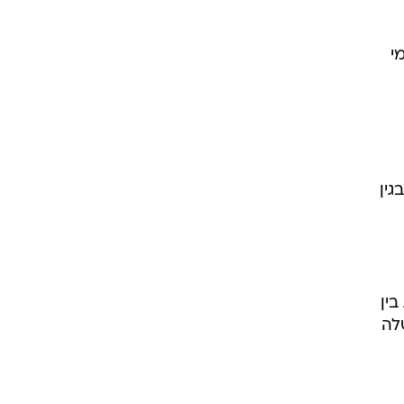
ר לעסקות בין
לה
 התנאים
 על
החוב
 לא