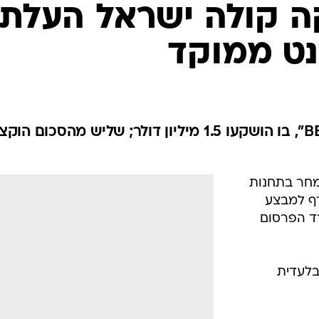
ה קולה ישראל העלת
נט ממוקד
מדובר במבצע "קוקה-קולה BEAT", בו הושקעו 1.5 מיליון דולר; שליש מהסכום הו
חר בתחנות
רף למבצע
ות משרד הפרסום
בלעדית