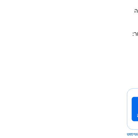
ה
ר:
שימוש