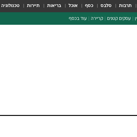
תרבות
סלבס
כסף
אוכל
בריאות
תיירות
טכנולוגיה
ן
עסקים קטנים
קריירה
עוד בכסף
חינוך פיננסי
כסף עולמי
דין וחשבון
קריפטו
ספורט ביזנס