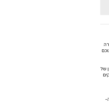
רה
יליון דולר, מתוכם
 של
ים
-