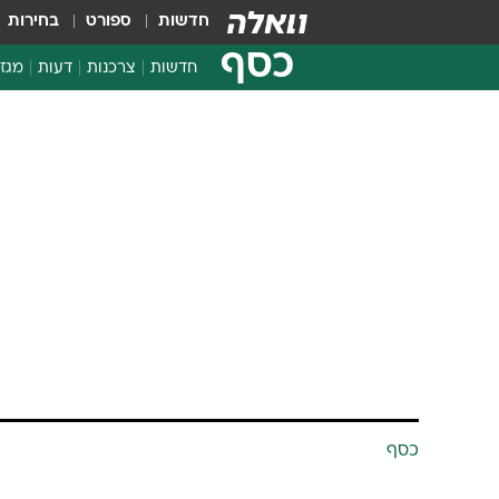
חדשות
ספורט
בחירות
כסף
חדשות
צרכנות
דעות
מגזי
החלטות פיננסיות
בדיקת מוצרים
חדשות מהמדף
השוואת מחירים
צרכנות פיננסית
כסף