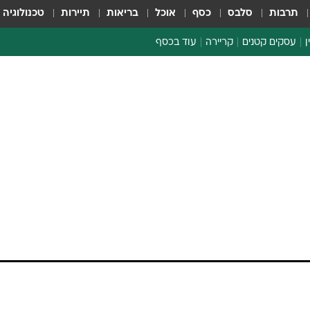
תרבות
סלבס
כסף
אוכל
בריאות
תיירות
טכנולוגיה
ן
עסקים קטנים
קריירה
עוד בכסף
חינוך פיננסי
כסף עולמי
דין וחשבון
קריפטו
ספורט ביזנס