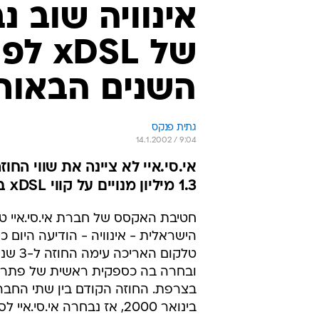
אינוויה שוב 
השנים הבאות
גתית פנקס
14.1.2002 / 9:04
אי.סי.איי לא ציינה את שווי הח
1.3 מיליון מנויים על קווי xDSL בצרפת השנה
חטיבת האקסס של חברת אי.סי.איי ט
הישראלית - אינוויה - הודיעה היום כ
טלקום האריכ
בצרפת. החוזה הקודם בין שתי החבר
בינואר 2000, אז נבחרה אי.סי.איי