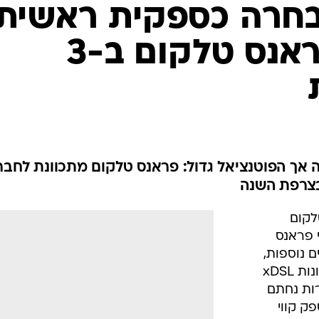
נבחרה כספקית ראשית
של xDSL לפראנס טלקום ב-3
וזה אך הפוטנציאל גדול: פראנס טלקום מתכוונת לחבר
לקום
י פראנס
ה עימה החוזה ל-3 שנים נוספות,
ובחרה בה כספקית ראשית של פתרונות xDSL
ות נחתם
 לספק קווי