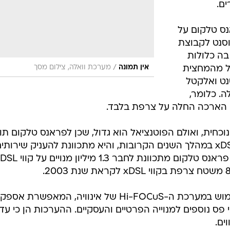
נס טלקום על
וסנט לקבוצת
בצרפת, בה כלולות
/
אין תמונה
מערכת וואלה, צילום מסך
חל מהמחצית
נט ואלקטל
למיות שלה. כלומר,
ו הארכה החלה על צרפת בלבד.
וכחית, ואולם הפוטנציאל הוא גדול, שכן לפראנס טלקום תו
לפריסה מאסיווית בצרפת של קווי xDSL במהלך השנים הקרובות, והיא מתכוונת להעניק שירותי
רחבי סרט המבוססים על תשתית זו. פראנס טלקום מתכוונת לחבר 1.3 מיליון 
חברת הטלקום הצרפתית תעשה שימוש במערכת ה-Hi-FOCuS של אינוויה, המאפשרת אס
 פס נוספים למנוייה הפרטיים והעסקיים. ההערכות הן כי עד