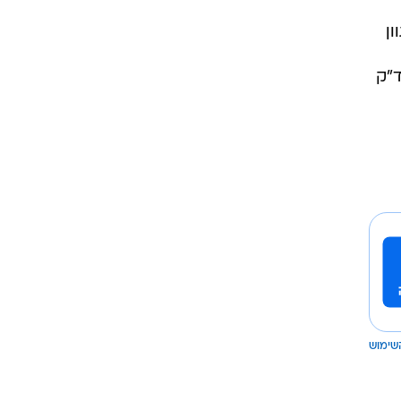
(ADSL ,VDSL ,SDSL) במגוון
ת הנאסד"ק
שימוש