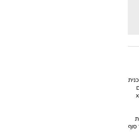
כנית
ם
מנויים על קווי xDSL
פקת
 סוף