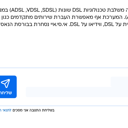
פלטפורמת ה-Hi-FOCuS של אינוויה משלבת טכנולוגיות DSL שונות 
רחב של פרוטוקולים (ATM ,IP ,TDM). המערכת אף מאפשרת העברת שירותים מתקדמים כגון
אינטרנט מהיר וטלוויזיה אינטראקטיווית על DSL, ווידיאו על DSL. אי.סי.איי נסחרת בבורס
בשליחת התגובה אני מסכים
לתנאי ה