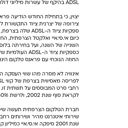
ADSL בהיקף של עשרות מיליוני דולרים.
יצוין, כי בתחילת החודש הודיעה פרא
צירופה של יצרנית ציוד התקשורת ל
ספקיות ציוד ה-ADSL שלה 
כיום אי.סי.איי ואלקטל הצרפתית, ה
השנייה של השנה, ועל בחירתה בלוס
כספקיות ציוד ה-ADSL העו
החוזה הנוכחי עם פראנס טלקום הינ
אינוויה לא מסרה מהו שווי העסקה הנ
לקראת סוף שנת 2002, ולרשת 80% משטח צרפת בקווי xDSL לקראת שנת 2003.
שירותי איטנרנט מהיר ושירותים רחבי
שנת 2001 סיפקה אי.סי.איי כמיליון קווים.