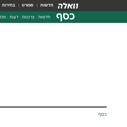
חדשות
ספורט
בחירות
כסף
חדשות
צרכנות
דעות
מגזי
החלטות פיננסיות
בדיקת מוצרים
חדשות מהמדף
השוואת מחירים
צרכנות פיננסית
כסף