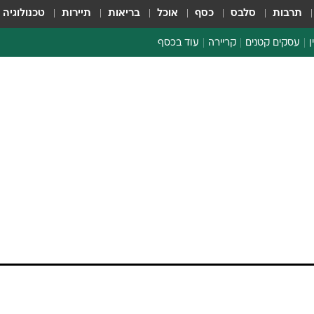
תרבות
סלבס
כסף
אוכל
בריאות
תיירות
טכנולוגיה
ן
עסקים קטנים
קריירה
עוד בכסף
חינוך פיננסי
כסף עולמי
דין וחשבון
קריפטו
ספורט ביזנס