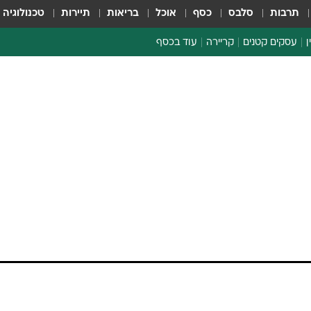
תרבות
סלבס
כסף
אוכל
בריאות
תיירות
טכנולוגיה
ן
עסקים קטנים
קריירה
עוד בכסף
חינוך פיננסי
כסף עולמי
דין וחשבון
קריפטו
הלאונג'
ספורט ביזנס