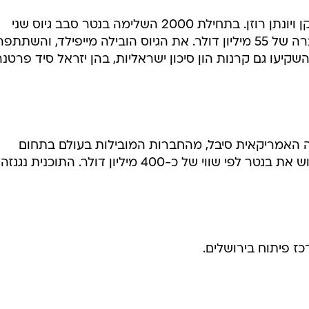
בנטר הוקמה ב-1998 על ידי יורם נלקן ויונתן רוזן. בתחילת 2000 השלימה בנטר סבב גיוס שני
בהיקף של 15 מיליון דולר לפי שווי חברה של 55 מיליון דולר. את הגיוס הובילה מייפילד, והשת
השקיעו גם קרנות הון סיכון ישראליות, בהן יזראל סיד פרטנר
ת התוכנה האמריקאית סיבל, מהחברות המובילות בעולם בתחום
האפליקציות למסחר אלקטרוני, לרכוש את בנטר לפי שווי של כ-400 מיליון דולר. התוכנית נגנזה
ז פיתוח בירושלים.