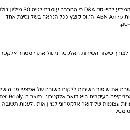
כזכור, לפני כחצי שנה דיווחה חברת המידע להיי-טק D&A כי החברה עומדת לגייס 30 מיליון
מקרן ההון הסיכון JVP ובנק ההשקעות ABN Amro. הגיוס קוצץ ככל הנראה בשל נסיגת אחד
טק.
בנטר עוסקת בפיתוח פתרונות CRM לצורך שיפור השירות האלקטרוני של אתרי מסחר אלקטרו
ת את שיפור השירות ללקוח בשורה של אמצעי פנייה של
לקוחות פוטנציאליים לאתרים, כשהאפליקציה העיקרית היא דואר אלק
ת עצומות של דואר אלקטרוני למיין אותו, לענות תשובה
ומטי.