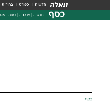
חדשות
ספורט
בחירות
כסף
חדשות
צרכנות
דעות
מגזי
החלטות פיננסיות
בדיקת מוצרים
חדשות מהמדף
השוואת מחירים
צרכנות פיננסית
כסף