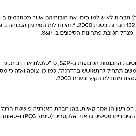
מיליארד דולר, לעומת שיא קודם של 132 חברות בשנת 2000. "זוהי חדלות הפירעון הגבוהה
לעומת ברי, אמרה דיאן ואזה, ראש חטיבת ההכנסות הקבועות ב-S&P, כי "כלכלת ארה"ב תגיע
שם תתחיל להתאושש בהדרגה". כמו כן, צופה ואזה כי מס
ם מתחילת הקיץ ובשנת 2003.
ברות חדלות הפירעון הן אמריקאיות, בהן חברת האנרגיה פושטת הרגל
אנרון (סימול ENE), חברת השרותים הציבוריים פסיפיק גז אנד אלקטריק (סימול PCG) ו-סאות