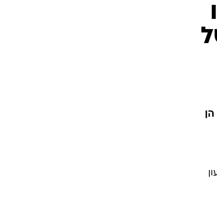
ו
 של
אנרון, ו-39 חברות הן
ירעון