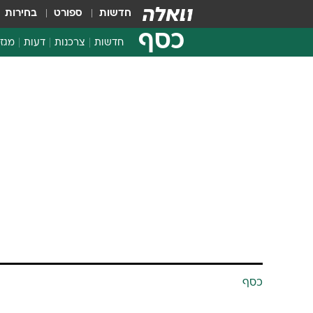
חדשות
ספורט
בחירות
כסף
חדשות
צרכנות
דעות
מגזי
החלטות פיננסיות
בדיקת מוצרים
חדשות מהמדף
השוואת מחירים
צרכנות פיננסית
כסף