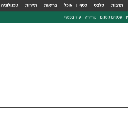
תרבות
סלבס
כסף
אוכל
בריאות
תיירות
טכנולוגיה
ן
עסקים קטנים
קריירה
עוד בכסף
חינוך פיננסי
כסף עולמי
דין וחשבון
קריפטו
ספורט ביזנס