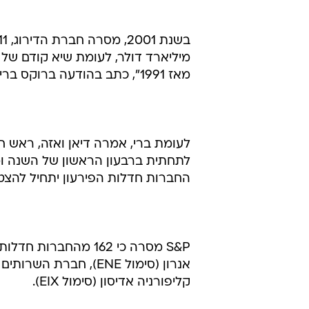
מאז 1991", כתב בהודעה ברוקס ברי, מנהל חטיבת פתרונות הסיכונים ב-S&P.
לתחתית ברבעון הראשון של השנה ומ
החברות חדלות הפירעון יתחיל להצטמצ
S&P מסרה כי 162 מהח
קליפורניה אדיסון (סימול EIX).