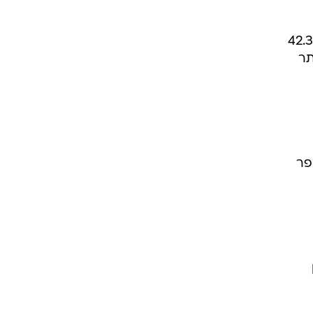
בשנת 2001, מסרה חברת הדירוג, 211 חברות לא שילמו בזמן את חובותיהם אשר מסתכמים ב-42.3
 ביותר
פר
רן