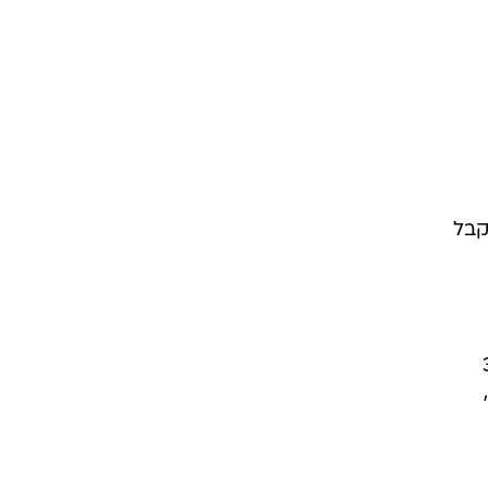
קבל
ינה, 9 בקנדה, 5 בבריטניה, 4 באוסטליה, 3