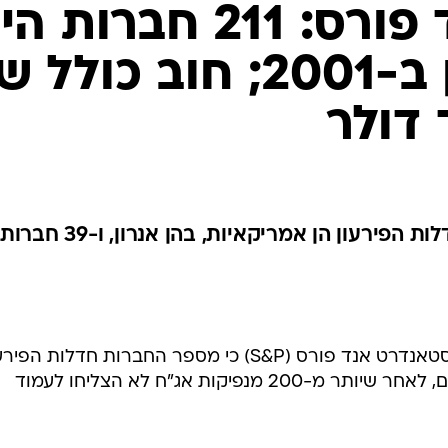
סטאנדרט אנד פורס: 211 חברות הי
חדלות פירעון ב-2001; חוב כולל
S&P מסרה כי 162 מהחברות חדלות הפירעון הן אמריקאיות, בהן 
היום פירסמה חברת דירוג האשראי סטאנדרט אנד פורס (S&P) כי מספר החברות חדלות הפ
בשנת 2001 עלה לשיא של כל הזמנים, לאחר שיותר מ-200 מנפיקות אג"ח לא הצליחו לעמוד