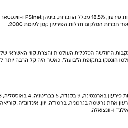
השנה נרשמו 39 חברות טלקום חדלות פירעון, 18.5% מכלל החברות, ביניהן PSInet ו-ווינסטאר
ספר חברות הטלקום חדלות הפירעון קטן לעומת 2000.
קבות החולשה הכלכלית העולמית והצרת קווי האשראי של
למו הונפקו בתקופת ה"בועה", כאשר היה קל הרבה יותר ל
מחוץ לארה"ב דיווח S&P על 15 חדלות פירעון בארגנט
לת פירעון אחת נרשמה בגרמניה, ברמודה, יוון, אינדונזיה, קוריאה,
אילנד ו-וונצואלה.