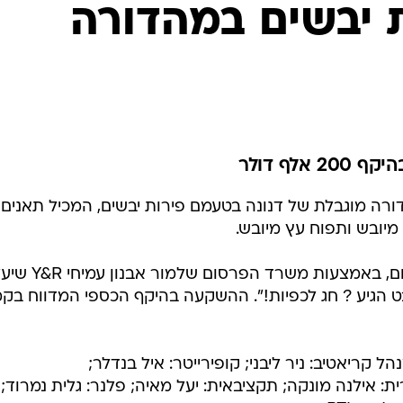
 יבשים במהדורה
לף דולר
רה מוגבלת של דנונה בטעמם פירות יבשים, המכיל תאנים,
מיובש ותפוח עץ מיובש.
החדרת המוצר תגובה בקמפיין פרסום, באמצעות משרד הפרסו
 הגיע ? חג לכפיות!". ההשקעה בהיקף הכספי המדווח בקמפ
ל קריאטיב: ניר ליבני; קופירייטר: איל בנדלר;
ית: אילנה מונקה; תקציבאית: יעל מאיה; פלנר: גלית נמרוד;