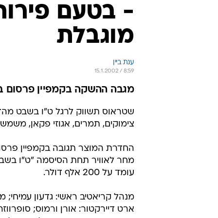
- בטעם פירות
מוגבלת
ענת ביין
15.1.2002 / 8:59
מגבה ההשקה בקמפיין פרסום בהיקף 200 א
שטראוס תשווק לרגל ט"ו בשבט מהדו
צימוקים, תמרים, אגוזי פקאן, משמש 
מחר לאוויר תחת הסיסמה "ט"ו בשבט
עומד על 200 אלף דולר.
מנהל קריאטיב ראשי: גדעון עמיחי; מנה
ארט דיירקטור: אורן ורמוס; סופרווזר