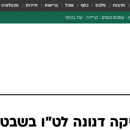
תרבות
סלבס
כסף
אוכל
בריאות
תיירות
טכנולוגיה
ן
עסקים קטנים
קריירה
עוד בכסף
חינוך פיננסי
כסף עולמי
דין וחשבון
קריפטו
הלאונג'
ספורט ביזנס
ה דנונה לט"ו בשבט