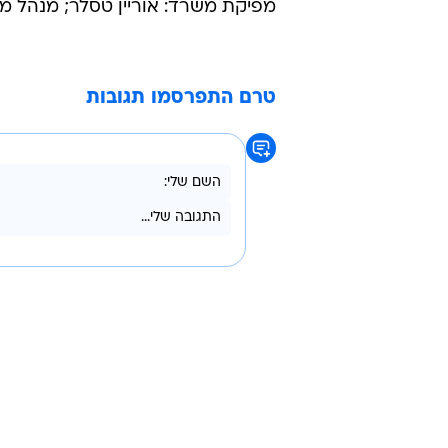
מפיקת משרד: אוריין טסלר; מנהל מחלקת BTL: יורם 
טרם התפרסמו תגובות