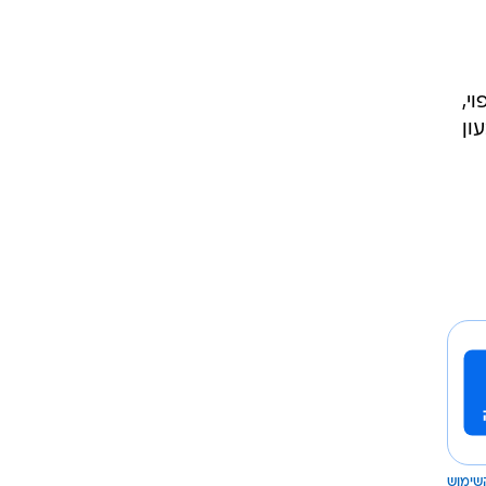
י,
עון
שימוש