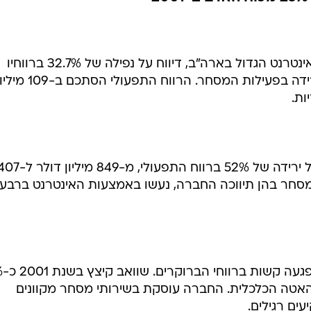
צ'רלס שוואב, ברוקר הדיסקאונט והאינטרנט הגדול בארה"ב, דיווח על נפילה של 32.7% ברווחיו
ברבעון הרביעי של 2001, בעקבות ירידה בפעילות המסחר. הרווח התפעולי הסתכם ב-
עבור שנת 2001 כולה דיווח שוואב על ירידה של 52% ברווח התפעולי, מ-849 מיליון 
מכלל פעולות המסחר בהן תיווכה החברה, נעשו באמצעות האינטרנט ברבעו
החולשה בשו
האטה הכלכלית. החברה עוסקת בשירותי מסחר מקוונים
ים רגילים.