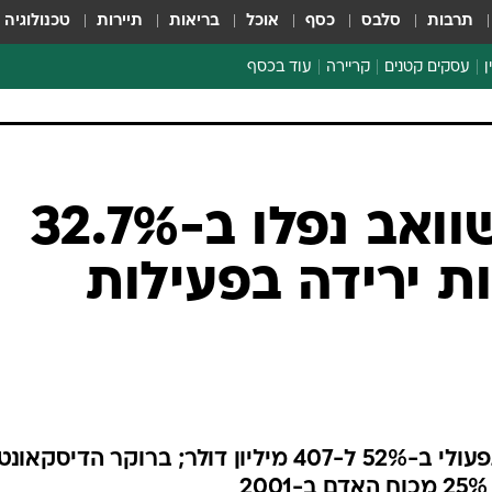
תרבות
סלבס
כסף
אוכל
בריאות
תיירות
טכנולוגיה
ן
עסקים קטנים
קריירה
עוד בכסף
חינוך פיננסי
כסף עולמי
דין וחשבון
קריפטו
רווחי צ'רלס שוואב נפלו ב-32.7%
הלאונג'
ת ירידה בפעילות
ספורט ביזנס
בשנת 2001 כולה נפל הרווח התפעולי ב-52% ל-407 מיליון דולר; ברוקר הדיסקאונט