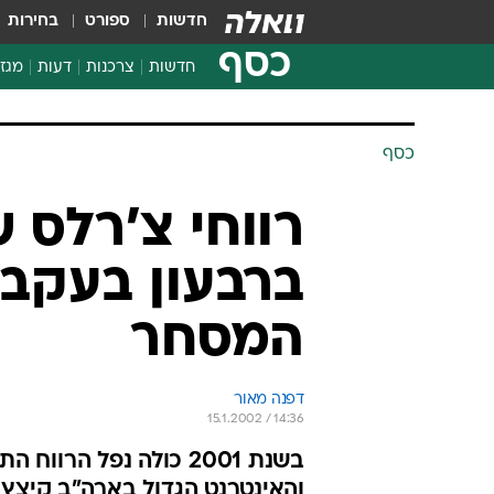
חדשות
ספורט
בחירות
כסף
חדשות
צרכנות
דעות
מגזי
החלטות פיננסיות
בדיקת מוצרים
כסף
חדשות מהמדף
השוואת מחירים
צרכנות פיננסית
ברבעון בעקבו
המסחר
דפנה מאור
15.1.2002 / 14:36
והאינטרנט הגדול בארה"ב קיצץ 25% מכוח האדם ב-2001