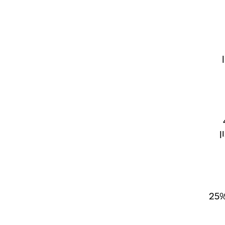
109 מיליון
דולר ל-407
ן
ק המניות בשנת 2001 פגעה קשות ברווחי הברוקרים. שוואב קיצץ בשנת 2001 כ-25%