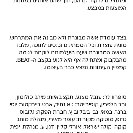
ומתחילים לרקוד גם הם, תוך שהם אוחזים במתנות
המוצעות במבצע.
בצד עומדת אשה מבוגרת ולא מבינה את המתרחש.
מונית עוצרת וכל הממתינים נכנסים לתוכה, מלבד
האשה המבוגרת שעם היעלמותם לוקחת לגימה
מהבקבוק ומתחילה אף היא לנוע בקצב ה-BEAT.
קמפיין העיתונות נמצא כבר בעיצומו.
סופרווייזר: ענבל מצנע, תקציבאיות: מירב סולומון,
ורד הלפרין, קופירייטר: גיא נתיב, ארט דיירקטור: יוסי
ברגר, במאי: גבי ביבליוביץ, חברת הפקה: גלובוס
גרופ, מוסיקה מקורית: עופר מאירי, מנהלת מותג
קוקה-קולה ישראל: אורלי קליין-דגן, ע. מנהלת: יפית