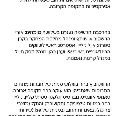
שמונה מניות ושתי איגרות חוב שעשויות להיות
אטרקטיביות בתקופה הקרובה.
בהרכבת הרשימה נעזרנו בשלושה מומחים: אורי
הרשקוביץ, שותף ומנהל מחלקת המחקר בקרן
ספרה; אייל קליין, אסטרטג ראשי לשווקים
הבינלאומיים באי.בי.אי; וערן כהן, מנהל דסק חו"ל
במגדל קרנות נאמנות.
הרשקוביץ בחר בשלוש מניות של חברות מתחום
התרופות שאחריהן הוא עוקב כבר תקופה ארוכה:
סאנופי אוונטיס, נוברטיס וגלקסו סמית' קליין. קליין
בחר במניות טלפוניקה (תקשורת) והנקל (מוצרי
צריכה), באיגרות החוב ובמניות של lse (שירותי