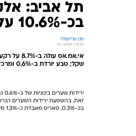
זאת, בהשפעת ירידות השערים הנרשמ
בכ-0.3%, פאריס מאבדת כ-1.3% מערכה ופרנקפורט יורדת בכחצי אחוז.
ב-0.35% לרמה של 446.50 נקודות. מדד התל-טק 15 יורד ב-0.35%.
ממניות ברנדט, שמכירותיה ב-2000 הסתכמו ב-1.25 מיליארד דולר.