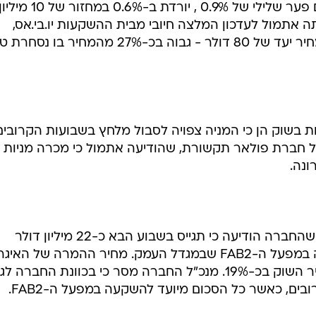
מניית טאואר יורדת בכ-2.2% לאחר שהחברה הודיעה כי תגייס בשבוע הבא כ-22 מיליון דולר
באיגרות חוב להמרה, לצורך השקעה במפעל ה-FAB2 שבמגדל העמק. מחיר ההמרה של הא
עומד על כ-41 שקל, והוא גבוה ממחיר השוק בכ-19%. מנכ"ל החברה מסר כי בכוונת החברה ל
בדת כ-2% מערכה לאחר שבית ההשקעות אילנות בטוחה הותיר למניה המלצת
נסחרת כיום במחיר הגבוה משוויה הכלכלי. באילנות בטוחה
מעדכנים כלפי מטה את תחזיות הרווח לאסם ל-2002 ל-127.1 מיליון שקל, בהשוואה לתחזית
מניית אי.אם.אס עולה ב-8.7% במחזור של 250 אלף שקל. המניה עלתה אתמול ב-9.9% לאחר
רה דיווחה על חוזה של 160 מיליון שקל עליו חתמה עם חברת נקסוס, במסגרת הפרויקט ב