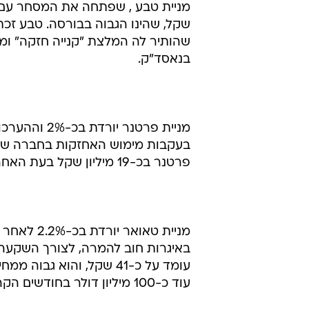
עוד כ-100 מיליון דולר בחודשים הקרובים, כאשר כל הסכום מיועד להשקעה במפעל ה-FAB2.
מניית אסם מא
"הנייטרלי", בשל ההערכה כי החברה 
הקודמת לרווח של 129.6 מיליון שקל.
שהחב