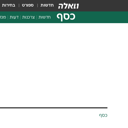
חדשות
ספורט
בחירות
כסף
חדשות
צרכנות
דעות
מגזי
החלטות פיננסיות
בדיקת מוצרים
כסף
חדשות מהמדף
השוואת מחירים
תל אביב: אלק
צרכנות פיננסית
בכ-10.6% על רקע רכישת ברנדט
גולן פרידנפלד
16.1.2002 / 10:59
שקל; טבע יורדת ב-0.6% ומרכזת את המחזור הגבוה - 10 מיליון שקל;