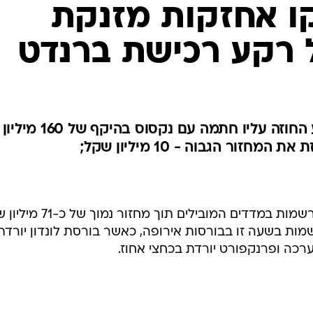
ירידות שערים בינוניות של כ-0.6% נרשמות במדדים המובילים תוך 
ות בשעה זו בבורסות אירופה, כאשר בורסת לונדון יורדת
מדד המעו"ף נסחר כעת בירידה של 0.8% לרמה של 462.20 נקודות ומדד תל אביב 100 יורד
מניית אלקו אחזקות ממשיכה את המגמה החיו
אלף שקל. המניה עלתה אתמול ב-4.1% בתגובה לידיעה שפורסמה ב-TheMarker לפיה אלקו
רכשה את ע