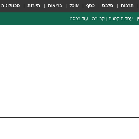
תרבות
סלבס
כסף
אוכל
בריאות
תיירות
טכנולוגיה
ן
עסקים קטנים
קריירה
עוד בכסף
חינוך פיננסי
כסף עולמי
דין וחשבון
קריפטו
ו אחזקות מזנקת
ספורט ביזנס
אי.אמ.אס עולה ב-8.7% על רקע החוזה עליו חתמה עם נקסוס בהיקף של 160 מיליון