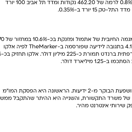
מניית מתב יורדת ב-1.3%. החברה מושפעת הבוקר מ-2 ידיעות. הראשונה היא הפסקת המו"מ
ו של משרד התקשורת, והשנייה היא ההיתר שהתקבל ממש
שירותי אינטרנט מהיר.
מניית טבע , שפתחה את המסחר עם פער שלילי של 0.9% , יורדת ב-0.6% במחזור של 10 מיל
ה אתמול לעדכון המלצה חיובי מבית ההשקעות יו.בי.אס,
שהותיר לה המלצת "קנייה חזקה" ומחיר יעד של 80 דולר - גבוה בכ-27% מהמחיר בו
 יורדת בכ-2% וההערכות בשוק הן כי המניה צפויה לסבול מלחץ בשבועות הקרובי
חברת פולאר תקשורת, שהודיעה אתמול כי מכרה מניות