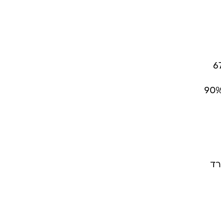
רד
יון
 נסחרת טבע
ם