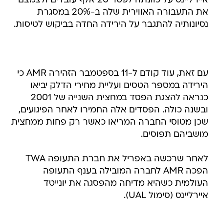
איירליינס על כוונתה לפטר 20 אלף עובדים ולצמצם
את התעבורה האווירית שלה ב-20% במסגרת
נסיונותיה להתגבר על הירידה החדה בביקוש לטיסות.
עם זאת, עוד קודם ל-11 בספטמבר הזהירה AMR כי
הירידה במספר הטסים ועליית מחירי הדלק יביאו
כנראה להצגת הפסד במחצית השנייה של 2001
ובשנה כולה. הפסדים אלה החמירו לאחר הפיגועים,
שכן מטוסי החברה המריאו כאשר רק פחות ממחצית
מושביהם תפוסים.
לאחר שרכשה באפריל את חברת התעופה TWA
הפכה AMR לחברה המובילה בענף התעופה
העולמית כשהיא מדיחה מהפסגה את יונייטד
איירליינס (סימול UAL).