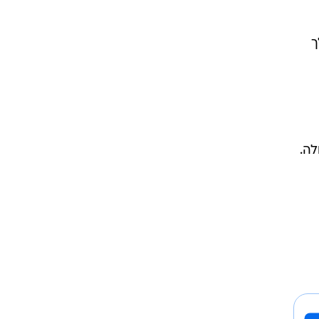
ך
לה.