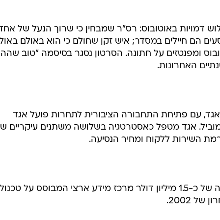
לוש דמויות באוטובוס: רס"ר שמבחין כי שרוך הנעל של אחד
ים הם חיילים במסדר; איש זקן שחולם כי הוא באולם באולי
בוס ומפנטזים על חתונה. הסרטון נסגר בסיסמה "טוב שהה
תיים האחרונות.
באגד, עם פתיחת התחבורה הציבורית לתחרות פועל אגד
מוביל. אגד מטפל כאסטרטגיה בשלושה משתנים עיקריים שז
רמת השירות ללקוח ומחיר הנסיעה.
לדבריו, מתעתד אגד להקים בהשקעה של כ-1.5 מיליון דולר מרכז מידע ארצי המבוסס על טכנ
ל 2002.