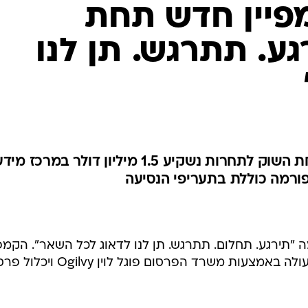
פיין חדש תחת
ע. תתרגש. תן לנו
מנהל אגף השיווק: כחלק מפתיחת השוק לתחרות נשקיע 1.5 מיליון דולר במרכז מי
ורמה כוללת בתעריפי הנסיעה
תירגע. תחלום. תתרגש. תן לנו לדאוג לכל השאר". הקמפיי
בהיקף מדווח של כ-500 אלף דולר, עולה באמצעות משרד הפרסום פוגל לוין y