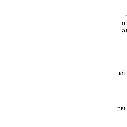
נג
גה
והו
ולוגיות