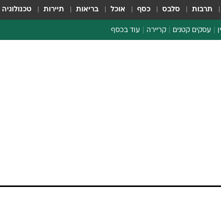
תרבות
סלבס
כסף
אוכל
בריאות
תיירות
טכנולוגיה
ן
עסקים קטנים
קריירה
עוד בכסף
חינוך פיננסי
כסף עולמי
דין וחשבון
קריפטו
הלאונג'
ספורט ביזנס