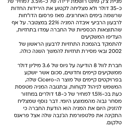
מניית צ'ק פוינט רושמת ירידה של כ-3.5% למחיר של
כ-35 דולר ולא מצליחה לקטוע את הירידות החדות
שרשמה בימים האחרונים. מאז פרסום הדו"חות
לרבעון הרביעי איבדה המניה 22% במצטבר. על אף
שהתוצאות הכספיות של החברה עמדו בתחזיות,
העדיפו המשקיעים
להתמקד בהנמכת התחזיות לרבעון הראשון של
2002 ובאי מסירת תחזיות להמשך השנה כולה.
חברת לוול 8 הודיעה על גיוס של 3.6 מיליון דולר
ממשקיעים קיימים וחדשים, סכום אשר יושקע
בפרויקטים קיימים של מוצר ה-Cicero שלה,
המשמש לניהול לקוחות, ובתגובה המניה מטפסת
כעת בכ-1.5% למחיר של כ-1.8 דולרים במחזור
מסחר גבוה מהממוצע היומי. דבר נוסף שמצליח
להזניק היום את המניה הוא הודעת החברה כי
התקינה את פלטפורמת הג'נבה שלה אצל פראנס
טלקום.