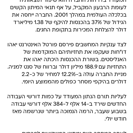
המעודד בדו"חות החברה הוא שיפור תוצאותיה
לעומת הרבעון המקביל, על אף תנאי המיתון הקשים
בכלכלה העולמית במהלך 2001. החברה ייחסה את
הגידול של 37% בהכנסות להיקף של 1.38 מיליארד
דולר להצלחת המכירות בתקופת החגים.
לצד ענקיות המחשבים פירסם פורטל האינטרנט יאהו
דו"חות שעקפו את תחזיותיהם המוקדמות של
האנליסטים. בשורת ההכנסות היכתה יאהו את
התחזיות עם 188.9 מיליון דולר וברווח של סנט למניה.
מניית החברה עולה ב-12.2% למחיר של כ-2.2
דולרים בהיקפי מסחר כפולים מהממוצע היומי.
לעליות תורם הנתון המעודד על כמות דורשי העבודה
החדשים שירד ב-14 אלף ל-384 אלף דורשי עבודה
בשבוע שעבר, הרמה הנמוכה ביותר שנרשמה מאז
חודש יולי.