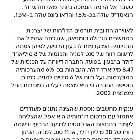
שעבר אל הרמה הנמוכה ביותר מאז חודש יולי.
הנאסד"ק עולה בכ-1.5% והדאו ג'ונס עולה ב-1.3%.
לאווירה החיובית תורמים הדו"חות של יצרנית
המחשבים הגדולה קומפאק, שהיכתה אתמול את
תחזיותיה המוקדמות לרבעון הרביעי, לפיהן צפתה
לרשום רווח של סנט למניה והכנסות של 8 מיליארד
דולר ברבעון. בפועל, החברה דיווחה על הכנסות של
8.47 מיליארד דולר, הגבוהות בכ-6% מהערכותיה
המוקדמות, ועל רווח של 6 סנטים למניה. כמו כן
הוסיפה החברה כי היא מצפה לעלייה במכירות החל
ממחצית 2002.
ענקית מחשבים נוספת שהציגה נתונים מעודדים
אתמול עם פרסום דו"חותיה היא אפל, שהצליחה
לעמוד בתחזיות האנליסטים לרבעון הרביעי ורשמה
רווח של 38 מיליון דולר, או 11 סנט למניה. הנתון