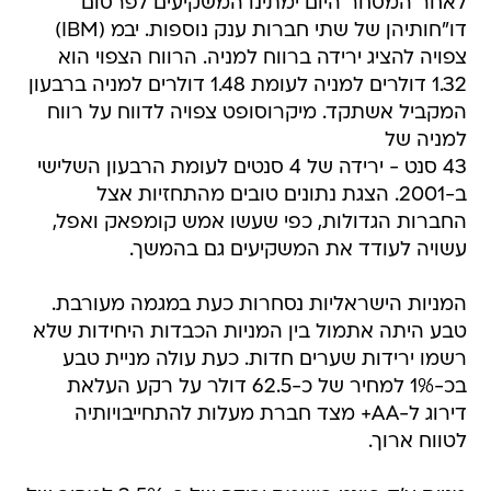
לאחר המסחר היום ימתינו המשקיעים לפרסום
דו"חותיהן של שתי חברות ענק נוספות. יבמ (IBM)
צפויה להציג ירידה ברווח למניה. הרווח הצפוי הוא
1.32 דולרים למניה לעומת 1.48 דולרים למניה ברבעון
המקביל אשתקד. מיקרוסופט צפויה לדווח על רווח
למניה של
43 סנט - ירידה של 4 סנטים לעומת הרבעון השלישי
ב-2001. הצגת נתונים טובים מהתחזיות אצל
החברות הגדולות, כפי שעשו אמש קומפאק ואפל,
עשויה לעודד את המשקיעים גם בהמשך.
המניות הישראליות נסחרות כעת במגמה מעורבת.
טבע היתה אתמול בין המניות הכבדות היחידות שלא
רשמו ירידות שערים חדות. כעת עולה מניית טבע
בכ-1% למחיר של כ-62.5 דולר על רקע העלאת
דירוג ל-AA+ מצד חברת מעלות להתחייבויותיה
לטווח ארוך.