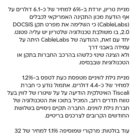
מניית טריון, יורדת ב-6% למחיר של כ-6.1 דולרים על
אף הודעת מכון התקינה האמריקאי לכבלים
(CableLabs) כי השלימה את מפרט תקן DOCSIS
2.0, בו משולבת טכנולוגיה שלטריון יש עליה פטנט.
יחד עם זאת, ההודעה של CableLabs היתה על
עמידה באבני דרך
ולא הציגה שינוי כלשהו בהרכב החברות בתקן או
הטכנולוגיות שבבסיסו.
מניית גילת לוויניים מטפסת כעת לטפס ב-1.2%
למחיר של כ-4.4 דולרים. אתמול נודע כי חברת
Tiscali האיטלקית הודיעה על על שיגורו של לווין בעל
טווח תדרים רחב, המכיל בתוכו את הטכנולוגיה של
חברת גילת לווינים. החברה תקיים ניסויים בשלושת
החודשים הקרובים לצרכנים בריטיים.
עוד בולטות: מרקורי שמוסיפה 1.1% למחיר של 32