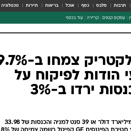
תרבות
סלבס
כסף
אוכל
בריאות
תיירות
טכנולוגיה
ן
עסקים קטנים
קריירה
עוד בכסף
חינוך פיננסי
כסף עולמי
דין וחשבון
קריפטו
רווחי ג'נרל אלקטריק צמחו ב-%
הלאונג'
י הודות לפיקוח על
ספורט ביזנס
ות ירדו ב-3%
תאגיד הענק רשם רווח של 3.9 מיליארד דולר או 39 סנט למניה והכנסות של 33.98
מיליארד דולר, בהתאם לתחזיות; חטיבת הפיננסים GE קפיטל רשמה צמיחה של 8%