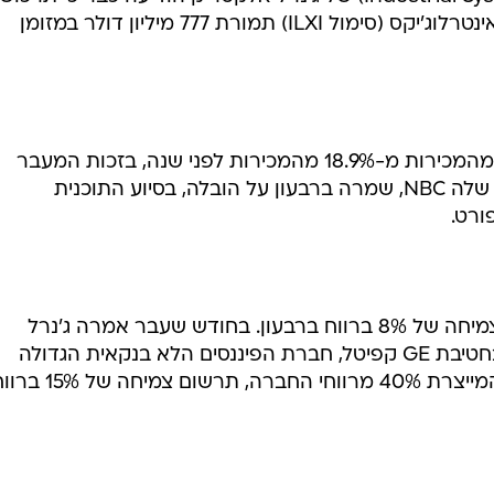
חברת מערכות האבטחה המקוונות אינטרלוג'יקס (סימול ILXI) תמורת 777 מיליון דולר במזומן
שולי הרווח התפעולי צמחו ל-19.6% מהמכירות מ-18.9% מהמכירות לפני שנה, בזכות המעבר
לטכנולוגיה דיגיטלית. רשת הטלוויזיה שלה NBC, שמרה ברבעון על הובלה, בסיוע התוכנית
ורט.
חטיבת הפיננסים GE קפיטל רשמה צמיחה של 8% ברווח ברבעון. בחודש שעבר אמרה ג'נרל
אלקטריק כי תקצץ 3,000 משרות בחטיבת GE קפיטל, חברת הפיננסים הלא בנקאית הגדולה
בעולם. אימלט הוסיף כי GE קפיטל, המייצרת 40% מרווחי החברה, תרשום צמיחה