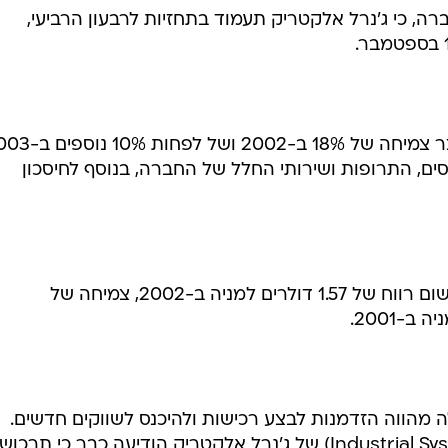
ה, כי ג'נרל אלקטריק תעמוד בתחזיות לרבעון הרביעי,
סים, התרופות ושירותי החלל של החברה, בנוסף לחיסכון
אנליסטים צופים עתה כי החברה תרשום רווח של 1.57 דולרים למניה ב-2002, צמיחה של
 מהווה הזדמנות לבצע רכישות ולהיכנס לשווקים חדשים.
חטיבת אינדסטריאל סיסטמס (Industrial Systems) של ג'נרל אלקטריק הודיעה כבר כי ת