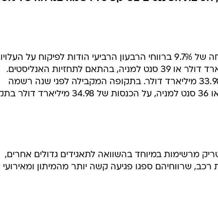
ג'נרל אלקטריק הצליחה לרשום צמיחה של 9.7% ברווחי הרבעון הרביעי הודות לפיקוח על העלוי
החברה דיווחה על רווח של 3.9 מיליארד דולר או 39 סנט למניה, בהתאם לתחזיות האנליסטים.
הכנסות חברת הענק ירדו ב-3% ל-33.98 מיליארד דולר. בתקופה המקבילה לפני שנה רשמה
החברה רווח של 3.6 מיליארד דולר או 36 סנט למניה, על הכנסות של 34.98 מילי
ריק מרשימות במיוחד בהשוואה לתאגידים גדולים אחרים,
 רכב, שרווחיהם ספגו פגיעה קשה יותר מהמיתון ומאירועי